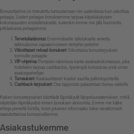
Bonusohjelma on toteutettu tunnustamaan niin uudenlaisia kuin uskollisia
pelaajia. Uuden pelaajan bonuksemme tarjoaa kilpailukykyisen
kokonaisuuden ensitalletukselle, kuitenkin emme me jätä huomiotta
pitkäaikaisia pelaajiamme.
Tervetuliaisbonus:
Ensimmäiselle talletukselle annettu
talletusbonus vapaakirroineen tiettyihin peleihin
Viikoittaiset reload-bonukset:
Viikoittaisia bonustarjoukset
toimiville pelaajille
VIP-ohjelma:
Portaisiin rakentuva kanta-asiakaskokonaisuus, joka
todellakin tarjoaa cashbackia, ripeämpiä kotiutuksia ynnä oman
asiakaspalvelijan
Turnaukset:
Kuukausittaiset kisailut suurilla palkintopotteilla
Cashback-tarjoukset:
Osa tappioista palautetaan bonus-saldolle
Kaiken bonustarjoukset käsittävät läpinäkyvät läpipeluuvaatimukset, mitkä
näytetään läpinäkyvästi ennen bonuksen aktivointia. Emme me kätke
ehtoja pienellä fontilla, toisin jokainen informaatio tulee vaivattomasti
saavutettavissa bonussivullamme.
Asiakastukemme