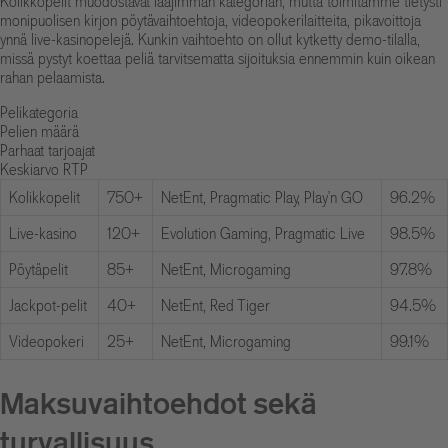
Kolikkopelit muodostavat laajimman kategorian, mutta toimitamme tietysti
monipuolisen kirjon pöytävaihtoehtoja, videopokerilaitteita, pikavoittoja
ynnä live-kasinopelejä. Kunkin vaihtoehto on ollut kytketty demo-tilalla,
missä pystyt koettaa peliä tarvitsematta sijoituksia ennemmin kuin oikean
rahan pelaamista.
Pelikategoria
Pelien määrä
Parhaat tarjoajat
Keskiarvo RTP
Kolikkopelit
750+
NetEnt, Pragmatic Play, Play’n GO
96.2%
Live-kasino
120+
Evolution Gaming, Pragmatic Live
98.5%
Pöytäpelit
85+
NetEnt, Microgaming
97.8%
Jackpot-pelit
40+
NetEnt, Red Tiger
94.5%
Videopokeri
25+
NetEnt, Microgaming
99.1%
Maksuvaihtoehdot sekä
turvallisuus