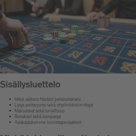
Sisällysluettelo
Miksi valitsea Naobet pelialustaksesi
Laaja pelitarjonta sekä ohjelmistotoimittajat
Maksutavat sekä turvallisuus
Bonukset sekä kampanjat
Asiakastukemme toimintaperiaatteet