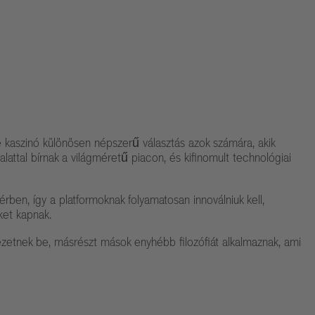
ine kaszinó különösen népszerű választás azok számára, akik
attal bírnak a világméretű piacon, és kifinomult technológiai
rben, így a platformoknak folyamatosan innoválniuk kell,
ket kapnak.
zetnek be, másrészt mások enyhébb filozófiát alkalmaznak, ami