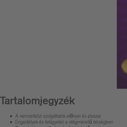
Tartalomjegyzék
A nemzetközi szolgáltatók előnyei és pluszai
Engedélyek és felügyelet a világméretű térségben