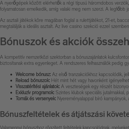
A nyerőgépek között elérhetők a régi típusú háromdobos verziók, 
folyamatosan emelkedik, amíg valaki meg nem szerzi. A legfőbb jac
Az asztali játékok köre magában foglal a rulettjátékot, 21-et, bacc
megtalálják a ideális asztalt. Az live casino szekció ezzel szembe
Bónuszok és akciók összeh
A kompetitív nemzetközi szektorban a bónuszajánlatok kulcsfontos
biztosítanak extra egyenleget. A rendszeres felhasználók pedig 
Welcome bónusz:
Az első tranzakciókhoz kapcsolódik, je
Reload bónuszok:
Hét mint hét vagy havonként igényelhető
Visszatérítési ajánlatok:
A veszteségek egy részét bizonyos 
Exkluzív programok:
Szintes klubok speciális jutalmakkal, p
Tornák és versenyek:
Nyereményalappal bíró kampányok, a
Bónuszfeltételek és átjátszási köve
Valamennyi bónuszhoz rögzített feltételek kapcsolódnak, melyeket