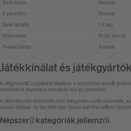
Banki kártya
Azonnali
E-pénztárca
Azonnali
Banki átutalás
1-3 nap
Kriptovaluta
10-30 percnyi
Prepaid kártya
Azonnali
Játékkínálat és játékgyártó
A világméretű szolgáltatók általában a nemzetközi vezető studióiv
vetélkedése folyamatos innovációt hoz az szektorban.
A játékválaszték rendszerint több kategóriára oszlik: automaták, a
számos játékkal. Az live játék rész viszont real-time időben közvetí
Népszerű kategóriák jellemzői