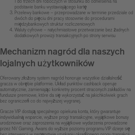
1 do trzech dni roboczych w stosunku do odniesienia na
podstawie banku wystawiającego kartę
Przelewy bankowe – przeprowadzane w terminie przedziale od
dwóch do pięciu dni pracy stosownie do procedurami
międzybankowych struktur rozliczeniowych
Waluty cyfrowe – natychmiastowe przetwarzanie bez żadnych
dodatkowych prowizji transakcyjnych po strony serwisu
Mechanizm nagród dla naszych
lojalnych użytkowników
Oferowany złożony system nagród honoruje wszystkie działalność
gracza w obrębie platformie. Układ punktów cashback operuje
automatycznie, zamieniając konkretny procent straconych zakładów na
fundusze premiowe, które da się wykorzystać na jakichkolwiek grach
bez ograniczeń co do najwyższej wygranej.
Gracze VIP dostają specjalnego opiekuna konta, który gwarantuje
indywidualną wsparcie, wyższe progi transakcyjne, wyjątkowe bonusy
urodzinowe oraz zaproszenia na wyjątkowe wydarzenia prowadzone
przez NV Gaming. Awans do wyższe poziomy programu VIP dzieje się
bez interwencji w następstwie uzyskaniu określonego progu transakcji.