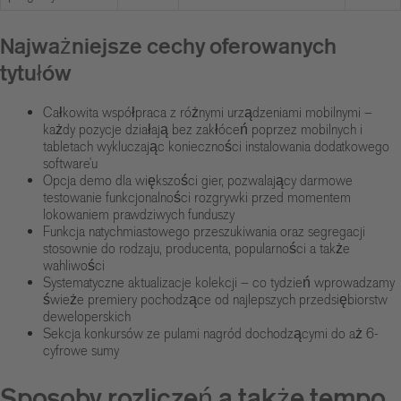
Najważniejsze cechy oferowanych
tytułów
Całkowita współpraca z różnymi urządzeniami mobilnymi –
każdy pozycje działają bez zakłóceń poprzez mobilnych i
tabletach wykluczając konieczności instalowania dodatkowego
software’u
Opcja demo dla większości gier, pozwalający darmowe
testowanie funkcjonalności rozgrywki przed momentem
lokowaniem prawdziwych funduszy
Funkcja natychmiastowego przeszukiwania oraz segregacji
stosownie do rodzaju, producenta, popularności a także
wahliwości
Systematyczne aktualizacje kolekcji – co tydzień wprowadzamy
świeże premiery pochodzące od najlepszych przedsiębiorstw
deweloperskich
Sekcja konkursów ze pulami nagród dochodzącymi do aż 6-
cyfrowe sumy
Sposoby rozliczeń a także tempo