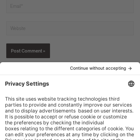
MEM
Summer Summit
Via Buffi 13
6900 Lugano, Svizzera
tel +41 58 666 4950