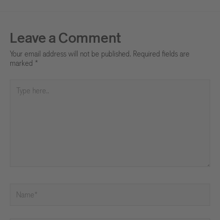
Leave a Comment
Your email address will not be published.
Required fields are
marked
*