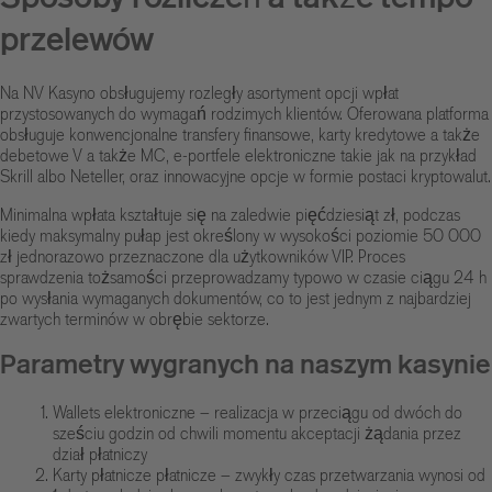
przelewów
Na NV Kasyno obsługujemy rozległy asortyment opcji wpłat
przystosowanych do wymagań rodzimych klientów. Oferowana platforma
obsługuje konwencjonalne transfery finansowe, karty kredytowe a także
debetowe V a także MC, e-portfele elektroniczne takie jak na przykład
Skrill albo Neteller, oraz innowacyjne opcje w formie postaci kryptowalut.
Minimalna wpłata kształtuje się na zaledwie pięćdziesiąt zł, podczas
kiedy maksymalny pułap jest określony w wysokości poziomie 50 000
zł jednorazowo przeznaczone dla użytkowników VIP. Proces
sprawdzenia tożsamości przeprowadzamy typowo w czasie ciągu 24 h
po wysłania wymaganych dokumentów, co to jest jednym z najbardziej
zwartych terminów w obrębie sektorze.
Parametry wygranych na naszym kasynie
Wallets elektroniczne – realizacja w przeciągu od dwóch do
sześciu godzin od chwili momentu akceptacji żądania przez
dział płatniczy
Karty płatnicze płatnicze – zwykły czas przetwarzania wynosi od