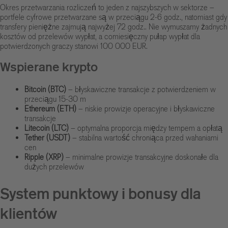
Okres przetwarzania rozliczeń to jeden z najszybszych w sektorze –
portfele cyfrowe przetwarzane są w przeciągu 2-6 godz., natomiast gdy
transfery pieniężne zajmują najwyżej 72 godz.. Nie wymuszamy żadnych
kosztów od przelewów wypłat, a comiesięczny pułap wypłat dla
potwierdzonych graczy stanowi 100 000 EUR.
Wspierane krypto
Bitcoin (BTC)
– błyskawiczne transakcje z potwierdzeniem w
przeciągu 15-30 m
Ethereum (ETH)
– niskie prowizje operacyjne i błyskawiczne
transakcje
Litecoin (LTC)
– optymalna proporcja między tempem a opłatą
Tether (USDT)
– stabilna wartość chroniąca przed wahaniami
cen
Ripple (XRP)
– minimalne prowizje transakcyjne doskonałe dla
dużych przelewów
System punktowy i bonusy dla
klientów