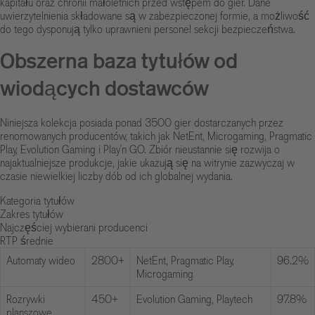
kapitału oraz chronii małoletnich przed wstępem do gier. Dane
uwierzytelnienia składowane są w zabezpieczonej formie, a możliwość
do tego dysponują tylko uprawnieni personel sekcji bezpieczeństwa.
Obszerna baza tytułów od
wiodących dostawców
Niniejsza kolekcja posiada ponad 3500 gier dostarczanych przez
renomowanych producentów, takich jak NetEnt, Microgaming, Pragmatic
Play, Evolution Gaming i Play’n GO. Zbiór nieustannie się rozwija o
najaktualniejsze produkcje, jakie ukazują się na witrynie zazwyczaj w
czasie niewielkiej liczby dób od ich globalnej wydania.
Kategoria tytułów
Zakres tytułów
Najczęściej wybierani producenci
RTP średnie
Automaty wideo
2800+
NetEnt, Pragmatic Play,
96.2%
Microgaming
Rozrywki
450+
Evolution Gaming, Playtech
97.8%
planszowe