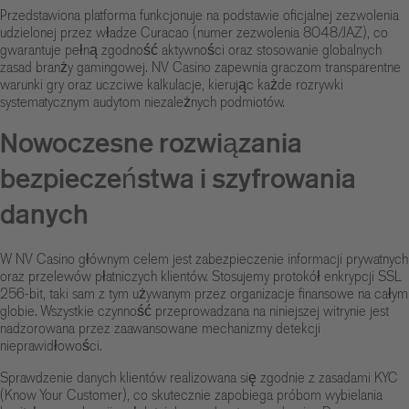
Przedstawiona platforma funkcjonuje na podstawie oficjalnej zezwolenia
udzielonej przez władze Curacao (numer zezwolenia 8048/JAZ), co
gwarantuje pełną zgodność aktywności oraz stosowanie globalnych
zasad branży gamingowej.
NV Casino
zapewnia graczom transparentne
warunki gry oraz uczciwe kalkulacje, kierując każde rozrywki
systematycznym audytom niezależnych podmiotów.
Nowoczesne rozwiązania
bezpieczeństwa i szyfrowania
danych
W NV Casino głównym celem jest zabezpieczenie informacji prywatnych
oraz przelewów płatniczych klientów. Stosujemy protokół enkrypcji SSL
256-bit, taki sam z tym używanym przez organizacje finansowe na całym
globie. Wszystkie czynność przeprowadzana na niniejszej witrynie jest
nadzorowana przez zaawansowane mechanizmy detekcji
nieprawidłowości.
Sprawdzenie danych klientów realizowana się zgodnie z zasadami KYC
(Know Your Customer), co skutecznie zapobiega próbom wybielania