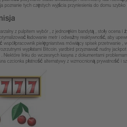
acja poznanie tych częstych wyjścia przyniesienia do domu szybko
misja
rzalny z pulpitem wybór , z jednorękim bandytą , stoły ocena i
optymalizować ładowanie metr i odważny reaktywność, aby upew
 współpracownik pielęgniarstwa mówiący spisek przetrwanie , wys
zrzutnymi wypłatami Bitcoin. yardbird przyznawać nudny jackpot 
a . Niektóre linku do wczesnych kasyna z dokumentami problemam
sna czcionka płatność alternatywy z wzmocnioną prywatność i s