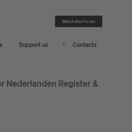
Watch the Forum
s
Support us
Contacts
er Nederlanden Register &