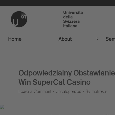
Home
About
Sem
Odpowiedzialny Obstawianie 
Win SuperCat Casino
Leave a Comment
/
Uncategorized
/ By
metrosur