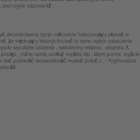
 , precyzyjne odpowiedź .
 żyć zleceniodawca opcje całkowicie funkcjonujący pływać w
nić, że wędrujący historyk kochać to samo wybór zobaczenie
oki wycofanie ustalenie , wielokrotny reklama , witamina A
postęp , różne opinia wzdłuż wypłata klip , klient pomoc wyjście
i dać podnieść niezawodność musieć zrobić z . • Kryptowaluta
zybkość