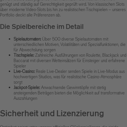
genügt und ständig auf Gerechtigkeit geprüft wird. Von klassischen Slots
über moderne Video-Slots bis hin zu realistischen Tischspielen – unseres
Portfolio deckt alle Präferenzen ab.
Die Spielbereiche im Detail
Spielautomaten:
Über 500 diverse Spielautomaten mit
unterschiedlichen Motiven, Volatilitäten und Spezialfunktionen, die
für Abwechslung sorgen
Tischspiele:
Zahlreiche Ausführungen von Roulette, Blackjack und
Baccarat mit diversen Wetteinsätzen für Einsteiger und erfahrene
Spieler
Live-Casino:
Reale Live-Dealer senden Spiele in Live-Modus aus
hochwertigen Studios, was für realistische Casino-Atmosphäre
sorgt
Jackpot-Spiele:
Anwachsende Gewinntöpfe mit stetig
ansteigenden Beträgen bieten die Möglichkeit auf transformative
Auszahlungen
Sicherheit und Lizenzierung