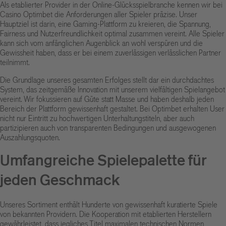
Als etablierter Provider in der Online-Glücksspielbranche kennen wir bei
Casino Optimbet
die Anforderungen aller Spieler präzise. Unser
Hauptziel ist darin, eine Gaming-Plattform zu kreieren, die Spannung,
Fairness und Nutzerfreundlichkeit optimal zusammen vereint. Alle Spieler
kann sich vom anfänglichen Augenblick an wohl verspüren und die
Gewissheit haben, dass er bei einem zuverlässigen verlässlichen Partner
teilnimmt.
Die Grundlage unseres gesamten Erfolges stellt dar ein durchdachtes
System, das zeitgemäße Innovation mit unserem vielfältigen Spielangebot
vereint. Wir fokussieren auf Güte statt Masse und haben deshalb jeden
Bereich der Plattform gewissenhaft gestaltet. Bei Optimbet erhalten User
nicht nur Eintritt zu hochwertigen Unterhaltungstiteln, aber auch
partizipieren auch von transparenten Bedingungen und ausgewogenen
Auszahlungsquoten.
Umfangreiche Spielepalette für
jeden Geschmack
Unseres Sortiment enthält Hunderte von gewissenhaft kuratierte Spiele
von bekannten Providern. Die Kooperation mit etablierten Herstellern
gewährleistet, dass jegliches Titel maximalen technischen Normen