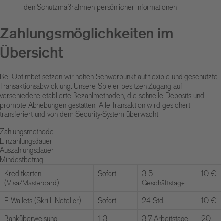
den Schutzmaßnahmen persönlicher Informationen
Zahlungsmöglichkeiten im
Übersicht
Bei Optimbet setzen wir hohen Schwerpunkt auf flexible und geschützte
Transaktionsabwicklung. Unsere Spieler besitzen Zugang auf
verschiedene etablierte Bezahlmethoden, die schnelle Deposits und
prompte Abhebungen gestatten. Alle Transaktion wird gesichert
transferiert und von dem Security-System überwacht.
Zahlungsmethode
Einzahlungsdauer
Auszahlungsdauer
Mindestbetrag
Kreditkarten
Sofort
3-5
10 €
(Visa/Mastercard)
Geschäftstage
E-Wallets (Skrill, Neteller)
Sofort
24 Std.
10 €
Banküberweisung
1-3
3-7 Arbeitstage
20