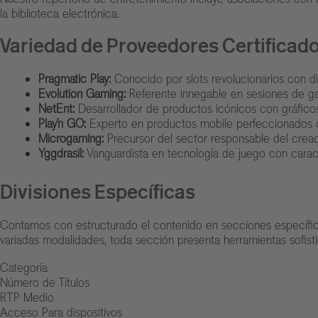
la biblioteca electrónica.
Variedad de Proveedores Certificad
Pragmatic Play:
Conocido por slots revolucionarios con d
Evolution Gaming:
Referente innegable en sesiones de ga
NetEnt:
Desarrollador de productos icónicos con gráficos
Play’n GO:
Experto en productos mobile perfeccionados co
Microgaming:
Precursor del sector responsable del creac
Yggdrasil:
Vanguardista en tecnología de juego con cara
Divisiones Específicas
Contamos con estructurado el contenido en secciones específicas
variadas modalidades, toda sección presenta herramientas sofistic
Categoría
Número de Títulos
RTP Medio
Acceso Para dispositivos