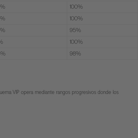
2%
100%
5%
100%
8%
95%
1%
100%
8%
98%
esquema VIP opera mediante rangos progresivos donde los