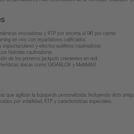
os
inámicas innovadoras y RTP por encima al 96 por ciento
ming en vivo con repartidores calificados
 espectaculares y efectos auditivos cautivadoras
n historias cautivadoras
ión de los primeros jackpots crecientes en red
cterísticas únicas como GIGABLOX y MultiMAX
 que agilizan la búsqueda personalizada. Incluyendo slots antigu
ados por volatilidad, RTP y características especiales.