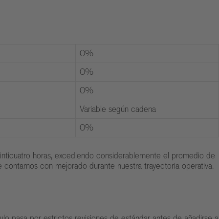
0%
0%
0%
Variable según cadena
0%
einticuatro horas, excediendo considerablemente el promedio de
que contamos con mejorado durante nuestra trayectoria operativa.
lo pasa por estrictos revisiones de estándar antes de añadirse a