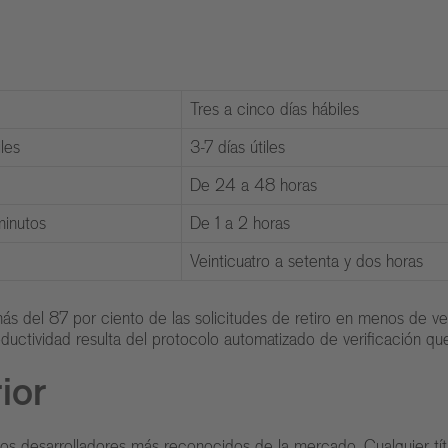
Tres a cinco días hábiles
les
3-7 días útiles
De 24 a 48 horas
minutos
De 1 a 2 horas
Veinticuatro a setenta y dos horas
s del 87 por ciento de las solicitudes de retiro en menos de v
productividad resulta del protocolo automatizado de verificación 
ior
os desarrolladores más reconocidos de la mercado. Cualquier títu