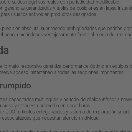
obre saldos negativos reales con periodicidad modificable
ganancias garantizados y tablas de posiciones en lapso instan
para usuarios activos en productos designados
 precisión absoluta, suprimiendo ambigüedades que podrían pro
del bono, ubicándonos ventajosamente frente al media del mercad
da
ste formato responsivo garantiza performance óptimo en equipos po
onserva acceso instantáneo a todas las secciones importantes.
errumpido
tes capacitados multilingües y período de réplica inferior a nov
nucioso y respuesta promedio en doce horas
e 200- artículos categorizados y sistema de exploración smart
 especializadas que necesitan atención individual