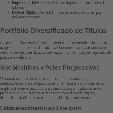
Pagamentos Móveis:
MB WAY para depósitos instantâneos via
telemóvel
Moedas Digitais:
BTC e ETH para usuários que optam por
máxima anonimato
Portfólio Diversificado de Títulos
A a nossa biblioteca de títulos é cuidadosamente curada, exibindo títulos
de providers premiados da indústria. Operamos exclusivamente com
desenvolvedores certificados que passam por verificações regulares de
justiça e excelência.
Slot Machines e Potes Progressivos
Oferecemos mais de duas mil slots com temas variadas, a partir de
aventuras tradicionais até produções cinematográficas modernas com
graphics tridimensionais. Os nossos jackpots acumulados acumulam
prémios que regularmente ultrapassam meia dúzia de dígitos,
distribuindo vitórias que transformam vidas frequentemente.
Estabelecimento ao Live com