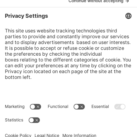
MEM
Summer Summit
Via Buffi 13
6900 Lugano, Svizzera
tel +41 58 666 4950
MEM@usi.ch
Follow us