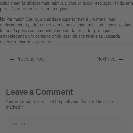
solucionam às dúvidas mais habituais, possibilitando resolução rápida sem
precisão de comunicar com a equipa.
No Parimatch Casino, a qualidade superior não é um meta, mas
efetivamente o padrão que executamos diariamente. Toda funcionalidade
foi criada pensando na contentamento do utilizador português,
estabelecendo um contexto onde lazer de alto nível e salvaguarda
coexistem harmoniosamente.
←
Previous Post
Next Post
→
Leave a Comment
Your email address will not be published.
Required fields are
marked
*