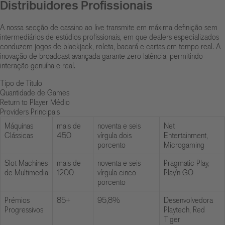
Distribuidores Profissionais
A nossa secção de cassino ao live transmite em máxima definição sem
intermediários de estúdios profissionais, em que dealers especializados
conduzem jogos de blackjack, roleta, bacará e cartas em tempo real. A
inovação de broadcast avançada garante zero latência, permitindo
interação genuína e real.
Tipo de Título
Quantidade de Games
Return to Player Médio
Providers Principais
Máquinas
mais de
noventa e seis
Net
Clássicas
450
vírgula dois
Entertainment,
porcento
Microgaming
Slot Machines
mais de
noventa e seis
Pragmatic Play,
de Multimedia
1200
vírgula cinco
Play’n GO
porcento
Prémios
85+
95,8%
Desenvolvedora
Progressivos
Playtech, Red
Tiger