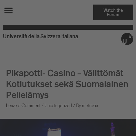
Watch the
Forum
Università della Svizzera italiana
Pikapotti- Casino – Välittömät
Kotiutukset sekä Suomalainen
Pelielämys
Leave a Comment
/
Uncategorized
/ By
metrosur