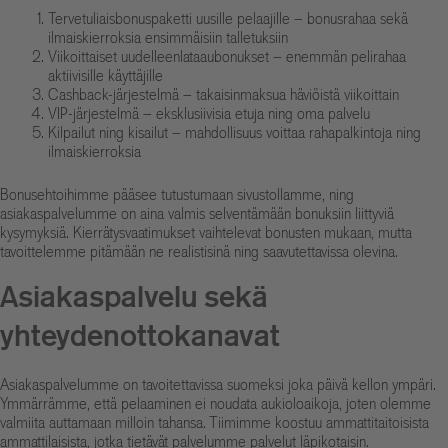
Tervetuliaisbonuspaketti uusille pelaajille – bonusrahaa sekä
ilmaiskierroksia ensimmäisiin talletuksiin
Viikoittaiset uudelleenlataaubonukset – enemmän pelirahaa
aktiivisille käyttäjille
Cashback-järjestelmä – takaisinmaksua häviöistä viikoittain
VIP-järjestelmä – eksklusiivisia etuja ning oma palvelu
Kilpailut ning kisailut – mahdollisuus voittaa rahapalkintoja ning
ilmaiskierroksia
Bonusehtoihimme pääsee tutustumaan sivustollamme, ning
asiakaspalvelumme on aina valmis selventämään bonuksiin liittyviä
kysymyksiä. Kierrätysvaatimukset vaihtelevat bonusten mukaan, mutta
tavoittelemme pitämään ne realistisinä ning saavutettavissa olevina.
Asiakaspalvelu sekä
yhteydenottokanavat
Asiakaspalvelumme on tavoitettavissa suomeksi joka päivä kellon ympäri.
Ymmärrämme, että pelaaminen ei noudata aukioloaikoja, joten olemme
valmiita auttamaan milloin tahansa. Tiimimme koostuu ammattitaitoisista
ammattilaisista, jotka tietävät palvelumme palvelut läpikotaisin.