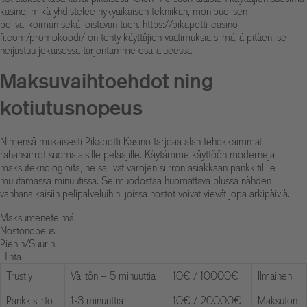
kasino, mikä yhdistelee nykyaikaisen tekniikan, monipuolisen
pelivalikoiman sekä loistavan tuen.
https://pikapotti-casino-
fi.com/promokoodi/
on tehty käyttäjien vaatimuksia silmällä pitäen, se
heijastuu jokaisessa tarjontamme osa-alueessa.
Maksuvaihtoehdot ning
kotiutusnopeus
Nimensä mukaisesti Pikapotti Kasino tarjoaa alan tehokkaimmat
rahansiirrot suomalaisille pelaajille. Käytämme käyttöön moderneja
maksuteknologioita, ne sallivat varojen siirron asiakkaan pankkitilille
muutamassa minuutissa. Se muodostaa huomattava plussa nähden
vanhanaikaisiin pelipalveluihin, joissa nostot voivat vievät jopa arkipäiviä.
Maksumenetelmä
Nostonopeus
Pienin/Suurin
Hinta
Trustly
Välitön – 5 minuuttia
10€ / 10000€
Ilmainen
Pankkisiirto
1-3 minuuttia
10€ / 20000€
Maksuton