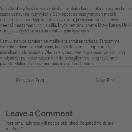
Voit olla yhteydessä meihin yhteyttä livechatin kautta, joka on nopein keino
saada vastauksia kysymyksiin. Sähköpostitse saat yhteyden meidät
osoitteesta support@pikapotticasino.com, ja vastaamme viesteihin
yleensä muutaman tunnin sisällä. Myös nettisivuillamme löytyy kattava UKK-
osio, josta löydät vastauksia tavallisimpiin kysymyksiin.
Vastuullinen pelaaminen on meille ensiarvoisen tärkeää. Tarjoamme
välineitä pelaamisen hallintaan, kuten talletuslimiitit, tappiorajat ja
itsesulkumahdollisuuden. Olemme sitoutuneet tarjoamaan varman ning
viihdyttävän pelikokemuksen kaikille pelaajillemme, ning täytämme
jokaista Maltan lisenssiviranomaisen asettamat ehdot.
←
Previous Post
Next Post
→
Leave a Comment
Your email address will not be published.
Required fields are
marked
*