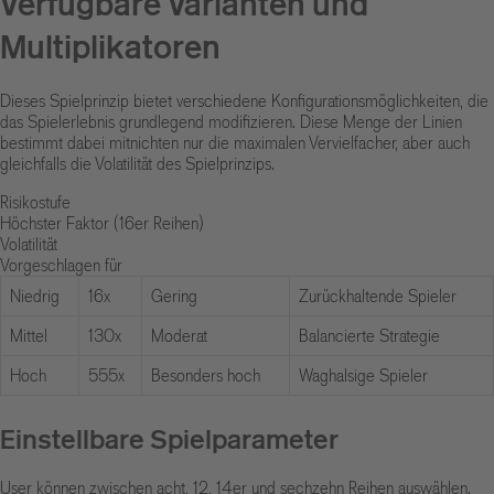
Verfügbare Varianten und
Multiplikatoren
Dieses Spielprinzip bietet verschiedene Konfigurationsmöglichkeiten, die
das Spielerlebnis grundlegend modifizieren. Diese Menge der Linien
bestimmt dabei mitnichten nur die maximalen Vervielfacher, aber auch
gleichfalls die Volatilität des Spielprinzips.
Risikostufe
Höchster Faktor (16er Reihen)
Volatilität
Vorgeschlagen für
Niedrig
16x
Gering
Zurückhaltende Spieler
Mittel
130x
Moderat
Balancierte Strategie
Hoch
555x
Besonders hoch
Waghalsige Spieler
Einstellbare Spielparameter
User können zwischen acht, 12, 14er und sechzehn Reihen auswählen.