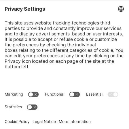
MEM
Summer Summit
Via Buffi 13
6900 Lugano, Svizzera
tel +41 58 666 4950
MEM@usi.ch
Follow us