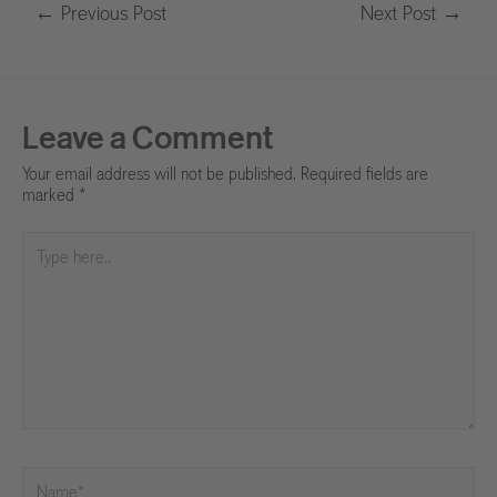
←
Previous Post
Next Post
→
Leave a Comment
Your email address will not be published.
Required fields are
marked
*