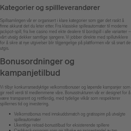
Kategorier og spillleverandører
Spillsamlingen vår er organisert i klare kategorier som gjør det raskt å
finne akkurat det du leter etter. Fra klassiske spilleautomater til moderne
jackpot-spill, fra live casino med ekte dealere til bordspill i alle varianter –
vårt utvalg dekker samtlige sjangere. Vi jobber direkte med spillutviklere
for å sikre at nye utgivelser blir tilgjengelige på plattformen vår så snart de
utgis.
Bonusordninger og
kampanjetilbud
Vi tilbyr konkurransedyktige velkomstbonuser og løpende kampanjer som
gir reell verdi til medlemmene våre. Bonusstrukturen vår er designet for å
være transparent og rettferdig, med tydelige vilkår som respekterer
spillernes tid og investering.
Velkomstbonus med innskuddsmatch og gratisspinn på utvalgte
spilleautomater
Ukentlige reload-bonustilbud for eksisterende spillere
Cashback-program som gir tilbake en prosentandel av tap