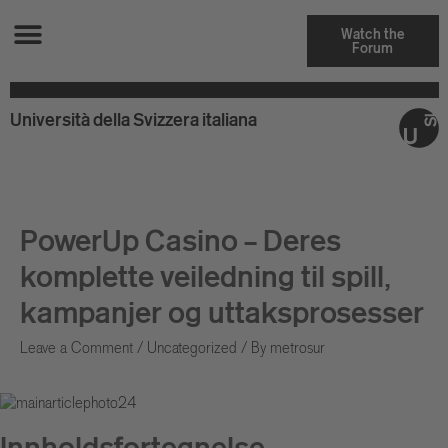
Watch the
Forum
Università della Svizzera italiana
PowerUp Casino – Deres
komplette veiledning til spill,
kampanjer og uttaksprosesser
Leave a Comment
/
Uncategorized
/ By
metrosur
Innholdsfortegnelse