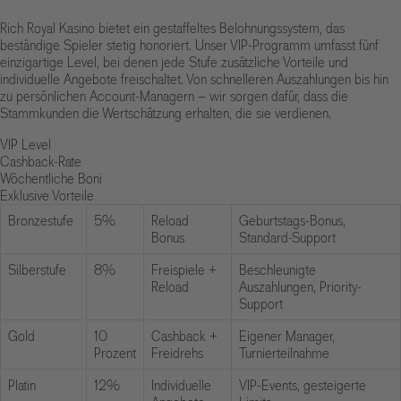
Rich Royal Kasino bietet ein gestaffeltes Belohnungssystem, das
beständige Spieler stetig honoriert. Unser VIP-Programm umfasst fünf
einzigartige Level, bei denen jede Stufe zusätzliche Vorteile und
individuelle Angebote freischaltet. Von schnelleren Auszahlungen bis hin
zu persönlichen Account-Managern – wir sorgen dafür, dass die
Stammkunden die Wertschätzung erhalten, die sie verdienen.
VIP Level
Cashback-Rate
Wöchentliche Boni
Exklusive Vorteile
Bronzestufe
5%
Reload
Geburtstags-Bonus,
Bonus
Standard-Support
Silberstufe
8%
Freispiele +
Beschleunigte
Reload
Auszahlungen, Priority-
Support
Gold
10
Cashback +
Eigener Manager,
Prozent
Freidrehs
Turnierteilnahme
Platin
12%
Individuelle
VIP-Events, gesteigerte