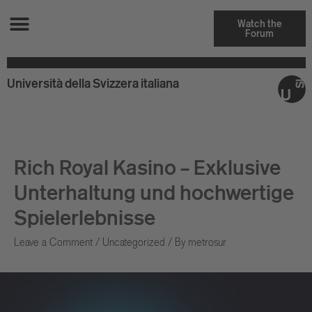
Watch the
Forum
Università della Svizzera italiana
Rich Royal Kasino – Exklusive
Unterhaltung und hochwertige
Spielerlebnisse
Leave a Comment
/
Uncategorized
/ By
metrosur