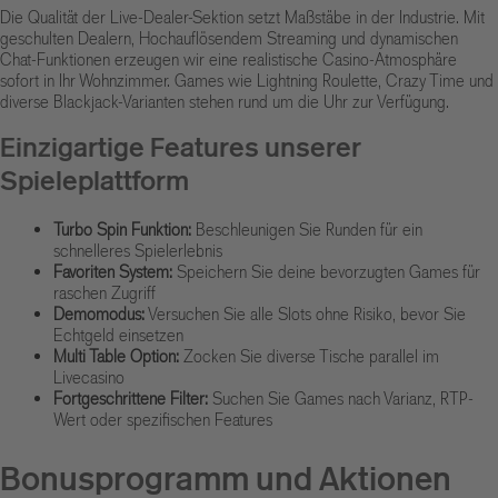
Die Qualität der Live-Dealer-Sektion setzt Maßstäbe in der Industrie. Mit
geschulten Dealern, Hochauflösendem Streaming und dynamischen
Chat-Funktionen erzeugen wir eine realistische Casino-Atmosphäre
sofort in Ihr Wohnzimmer. Games wie Lightning Roulette, Crazy Time und
diverse Blackjack-Varianten stehen rund um die Uhr zur Verfügung.
Einzigartige Features unserer
Spieleplattform
Turbo Spin Funktion:
Beschleunigen Sie Runden für ein
schnelleres Spielerlebnis
Favoriten System:
Speichern Sie deine bevorzugten Games für
raschen Zugriff
Demomodus:
Versuchen Sie alle Slots ohne Risiko, bevor Sie
Echtgeld einsetzen
Multi Table Option:
Zocken Sie diverse Tische parallel im
Livecasino
Fortgeschrittene Filter:
Suchen Sie Games nach Varianz, RTP-
Wert oder spezifischen Features
Bonusprogramm und Aktionen