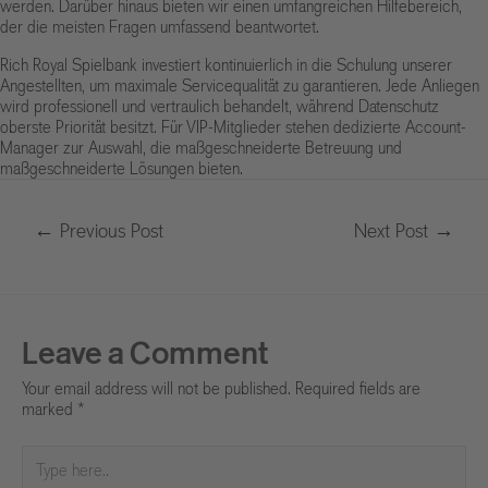
werden. Darüber hinaus bieten wir einen umfangreichen Hilfebereich,
der die meisten Fragen umfassend beantwortet.
Rich Royal Spielbank investiert kontinuierlich in die Schulung unserer
Angestellten, um maximale Servicequalität zu garantieren. Jede Anliegen
wird professionell und vertraulich behandelt, während Datenschutz
oberste Priorität besitzt. Für VIP-Mitglieder stehen dedizierte Account-
Manager zur Auswahl, die maßgeschneiderte Betreuung und
maßgeschneiderte Lösungen bieten.
←
Previous Post
Next Post
→
Leave a Comment
Your email address will not be published.
Required fields are
marked
*