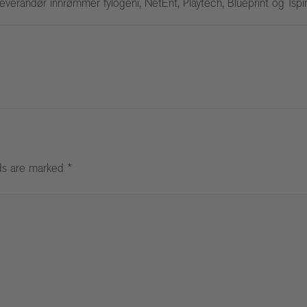
 leverandør innrømmer fylogeni, NetEnt, Playtech, Blueprint og 1spi
lds are marked
*