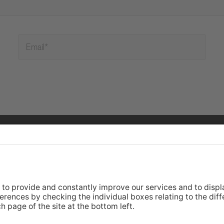
Follow us