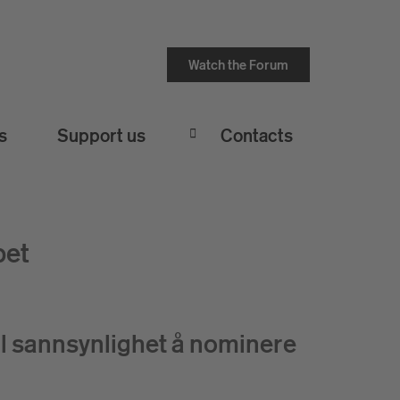
Watch the Forum
s
Support us
Contacts
bet
ll sannsynlighet å nominere