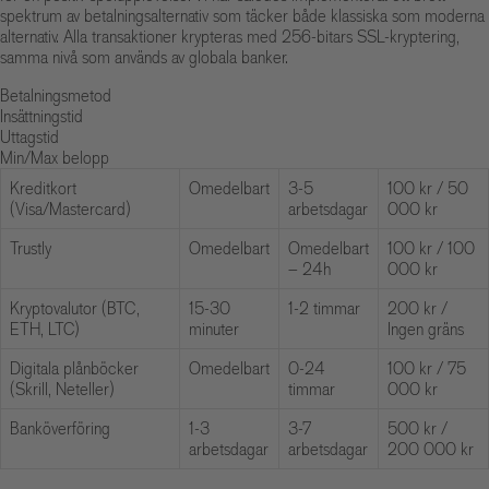
spektrum av betalningsalternativ som täcker både klassiska som moderna
alternativ. Alla transaktioner krypteras med 256-bitars SSL-kryptering,
samma nivå som används av globala banker.
Betalningsmetod
Insättningstid
Uttagstid
Min/Max belopp
Kreditkort
Omedelbart
3-5
100 kr / 50
(Visa/Mastercard)
arbetsdagar
000 kr
Trustly
Omedelbart
Omedelbart
100 kr / 100
– 24h
000 kr
Kryptovalutor (BTC,
15-30
1-2 timmar
200 kr /
ETH, LTC)
minuter
Ingen gräns
Digitala plånböcker
Omedelbart
0-24
100 kr / 75
(Skrill, Neteller)
timmar
000 kr
Banköverföring
1-3
3-7
500 kr /
arbetsdagar
arbetsdagar
200 000 kr