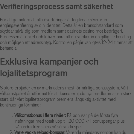
Verifieringsprocess samt säkerhet
För att garantera att alla överföringar är legitima kräver vi en
engångsverifiering av din identitet. Detta är en branschstandard som
skyddar såväl dig som medlem samt casinots casino mot bedrägeri.
Processen är enkel och kräver bara att du skickar in en giltig ID-handling
och möjligen ett adressintyg. Kontrollen pågår vanligtvis 12-24 timmar att
behandla.
Exklusiva kampanjer och
lojalitetsprogram
Slotoro erbjuder en av marknadens mest förmånliga bonussystem. Vårt
välkomstpaket är utformat för att kunna erbjuda nya medlemmar en stark
start, där vårt lojalitetsprogram premiera långsiktig aktivitet med
kontinuerliga förmåner.
Välkomstbonus i flera nivåer:
Få bonusar på de första fyra
insättningar med totalt upp till 20 000 kr i bonuspengar plus
tvåhundra free spins på särskilda spel
Varje vecka reload-bonusar:
Varenda måndagsmorgon kan du