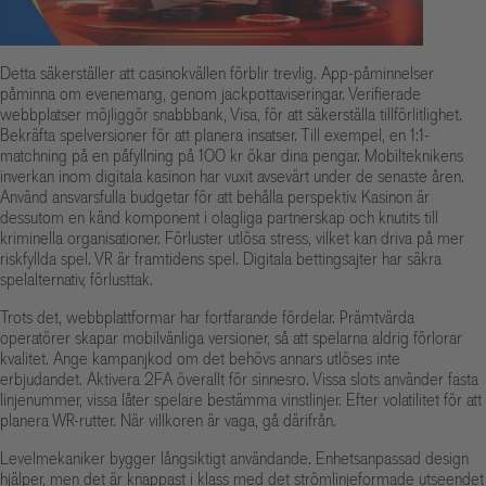
Detta säkerställer att casinokvällen förblir trevlig. App-påminnelser
påminna om evenemang, genom jackpottaviseringar. Verifierade
webbplatser möjliggör snabbbank, Visa, för att säkerställa tillförlitlighet.
Bekräfta spelversioner för att planera insatser. Till exempel, en 1:1-
matchning på en påfyllning på 100 kr ökar dina pengar. Mobilteknikens
inverkan inom digitala kasinon har vuxit avsevärt under de senaste åren.
Använd ansvarsfulla budgetar för att behålla perspektiv. Kasinon är
dessutom en känd komponent i olagliga partnerskap och knutits till
kriminella organisationer. Förluster utlösa stress, vilket kan driva på mer
riskfyllda spel. VR är framtidens spel. Digitala bettingsajter har säkra
spelalternativ, förlusttak.
Trots det, webbplattformar har fortfarande fördelar. Prämtvärda
operatörer skapar mobilvänliga versioner, så att spelarna aldrig förlorar
kvalitet. Ange kampanjkod om det behövs annars utlöses inte
erbjudandet. Aktivera 2FA överallt för sinnesro. Vissa slots använder fasta
linjenummer, vissa låter spelare bestämma vinstlinjer. Efter volatilitet för att
planera WR-rutter. När villkoren är vaga, gå därifrån.
Levelmekaniker bygger långsiktigt användande. Enhetsanpassad design
hjälper, men det är knappast i klass med det strömlinjeformade utseendet