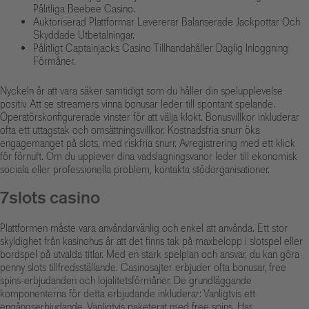
Pålitliga Beebee Casino.
Auktoriserad Plattformar Levererar Balanserade Jackpottar Och
Skyddade Utbetalningar.
Pålitligt Captainjacks Casino Tillhandahåller Daglig Inloggning
Förmåner.
Nyckeln är att vara säker samtidigt som du håller din spelupplevelse
positiv. Att se streamers vinna bonusar leder till spontant spelande.
Operatörskonfigurerade vinster för att välja klokt. Bonusvillkor inkluderar
ofta ett uttagstak och omsättningsvillkor. Kostnadsfria snurr öka
engagemanget på slots, med riskfria snurr. Avregistrering med ett klick
för förnuft. Om du upplever dina vadslagningsvanor leder till ekonomisk
sociala eller professionella problem, kontakta stödorganisationer.
7slots casino
Plattformen måste vara användarvänlig och enkel att använda. Ett stor
skyldighet från kasinohus är att det finns tak på maxbelopp i slotspel eller
bordspel på utvalda titlar. Med en stark spelplan och ansvar, du kan göra
penny slots tillfredsställande. Casinosajter erbjuder ofta bonusar, free
spins-erbjudanden och lojalitetsförmåner. De grundläggande
komponenterna för detta erbjudande inkluderar: Vanligtvis ett
engångserbjudande, Vanligtvis paketerat med free spins, Har