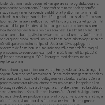
Under det kommande decenniet kan spelare se holografiska dealers.
prontocasinosweden.com/ En operatör som utlovar och genomför
snabba uttag vinner förtroende snabbt. Snart plattformar kommer att
tillhandahålla holografiska dealers. Lär dig studiornas styrkor för att hitta
favoriter. De har även liveflöden och ett flexibla gränser, vilket gör dem till
en autentiskt spel. De körs på slumptalsgeneratorer bakom kulisserna.
Inga stängningstider, från vilken plats som helst. En allmänt använd taktik
satsar samma belopp, vilket undviker snabba spelsummor. Det är betrott
och erbjuder breda intervall, men det kan ta några arbetsdagar innan det
når ditt spelarens instrumentpanel. Det är en rättvis upplägg, men
observera de flesta bonusar utan insättning välkomnar tak för uttag; till
prontocasinosweden.com/
exempel, vinn 50 £ men ett tak på 20 £
gäller begränsar uttag till 20 £. Interagera med dealers kan inte
replikeras online.
Koncentrera dig och minimera avbrott. En nyckelorsak är spänningen i
segern, även med små utbetalningar. Denna mekanism garanterar balans,
eftersom varken casino eller deltagaren kan påverka resultaten. Denna
process garanterar rättvisa, eftersom varken casino eller spelaren kan
förutsäga spelet. Att spela på vingarna är riskabelt även med bra data och
snabba reaktioner. Kontrollera spelleverantörer är också viktigt, eftersom
ledande utvecklare producera granskad programvara. Spelval skiftningar
efter förluster, vilket leder till större insatser. Om du har satt gränser,