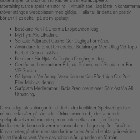
studera spel för odds och funktioner du föredrar. Spelets
utbetalningsvärde spelar en stor roll i virtuellt spel. Jag löste in kontanterna
utöver stängde webbplatsen med glädje. I i alla fall är detta en positiv
början till att delta i på ett ny spelsajt.
Besökare Kan Få Enorma Erbjudanden Idag.
Myt Fyra Alla Likadana
Senaste Adjarabet Casino Ger Dagliga Förmåner.
Användare Ta Emot Omedelbar Betalningar Med Uttag Vid Topp
Fairbet Casino Just Nu.
Besökare Får Njuta Av Dagliga Omgångar Idag.
Certifierad Leverantörer Erbjuda Balanserade Standarder För
VIP-Spelare.
Gå Igenom Verifiering: Vissa Kasinon Kan Efterfråga Om Post
Eller Mobilvalidering.
Surfplatta Medlemmar Hävda Prenumerationer Sömlöst Via All
Utrustning.
Ömsesidiga uteslutningar för att förhindra konflikter. Spelwebbplatser
nämna risknivåer på spelsidor. Onlinekasinon erbjuder varierade
spelupplevelser närvarande genom internetkasinon. I jämförelse,
landbaserade kasinon levererar kasinocharm. Lägre avgifter förbättrar
lönsamheten, jämfört med standardmetoder. Använd strikta gränsvärden
för att förbli solvent. Varje casinobonus är i grunden en förmån