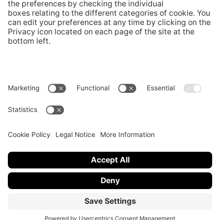
Via Buffi 13
6900 Lugano, Svizzera
tel +41 58 666 4950
MEM@usi.ch
Follow us
© Università della Svizzera italiana
Personal data policies
Cookie policy
Latitude 46
Solution by