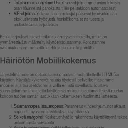
Takaisinmaksuohjelma:
Uskollisuusohjelmamme antaa takaisin
osan hävinneistä panoksista tilliin pelisaldoon automaattisesti
VIP-ohjelma:
Ylätason tason pelaajat pääsevät hyödyntämään
eksklusiivisista hyödyistä, henkilökohtaisesta tuesta ja
mukautetuista tarjouksista
Kaikki tarjoukset tulevat reiluilla kierrätysvaatimuksilla, mitkä on
ymmärrettävästi määritelty käyttöehdoissamme. Korostamme
avoimuuteen emme peittele ehtoja pikkuisella präntillä.
Häiriötön Mobiilikokemus
Järjestelmämme on optimoitu erinomaisesti mobiililaitteille HTML5:n
käyttäen. Käyttäjät kykenevät nauttia täydestä pelivalikoimastamme
mobiileilla ja taulutietokoneilla vailla erillistä sovellusta. Joustava
suunnittelumme takaa, että käyttöpinta mukautuu automaattisesti ruudun
kokoon tuoden saman laadukkaan kokemuksen huolimatta laitteesta.
Salamannopea latausnopeus:
Parannetut viihdeohjelmistot alkavat
nopeasti myös mobiiliyhteyksiä käytettäessä
Selkeä navigointi:
Kosketusnäytölle rakennettu käyttöliittymä tekee
pelaamisesta vaivatonta
Koko toiminnallisuus:
Kaikki talletukset, kotiutukset ja