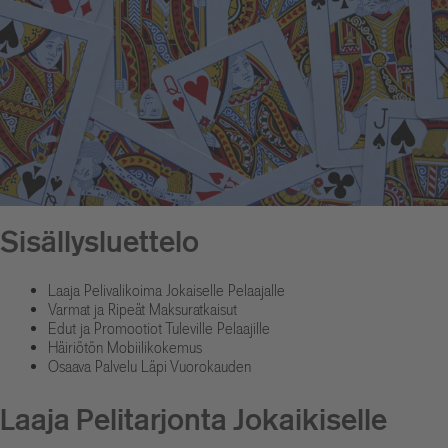
Sisällysluettelo
Laaja Pelivalikoima Jokaiselle Pelaajalle
Varmat ja Ripeät Maksuratkaisut
Edut ja Promootiot Tuleville Pelaajille
Häiriötön Mobiilikokemus
Osaava Palvelu Läpi Vuorokauden
Laaja Pelitarjonta Jokaikiselle