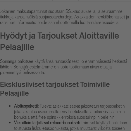
Jokainen maksutapahtumat suojataan SSL-suojauksella, ja seuraamme
tiukkoja kansainvälisiä suojausstandardeja. Asiakkaiden henkilökohtaiset ja
rahalliset informaatio hoidetaan ehdottomalla luottamuksellisuudella.
Hyödyt ja Tarjoukset Aloittaville
Pelaajille
Spinanga palkitsee käyttäjänsä runsaskätisesti jo ensimmäisestä hetkestä
lähtien. Bonusjärjestelmämme on luotu tuottamaan aivan etua ja
pidennettyjä pelisessioita.
Eksklusiiviset tarjoukset Toimiville
Pelaajille
Aloituspaketti:
Tulevat asiakkaat saavat jaksotetun tarjouspaketin,
joka jakautuu useammalle ensitalletukselle ja pitää sisällään niin
bonuksia että free spins -kierroksia suosituimpiin peleihin
Viikoittain tarjottavat reload-bonukset:
Toimivat käyttäjät palkitaan
toistuvista lisätalletusbonuksista, jotka muuttuvat viikosta toiseen