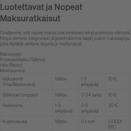
Luotettavat ja Nopeat
Maksuratkaisut
Oivaltamme, että sujuvat maksut ovat keskeinen tekijä positiivista elämystä.
Niinpä olemme integroineet järjestelmäämme laajan joukon maksutapoja,
jotka täyttävät vaihtuvia tarpeita ja mieltymyksiä.
Maksutyyppi
Prosessointiaika (Talletus)
Aika (Nosto)
Minimisumma
Maksukortit
Välitön
1-3
10 €
(Visa/Mastercard)
arkipäivää
Sähköiset lompakot
Välitön
0-24 tuntia
10 €
Pankkisiirto
1-3
3-5
20 €
arkipäivää
arkipäivää
Kryptovaluutat
Välitön
0-1 tunti
0.0001
BTC