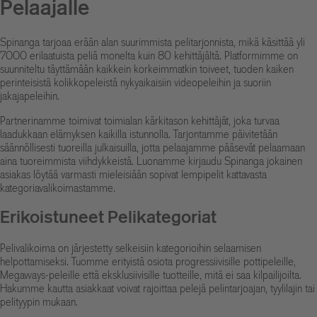
Pelaajalle
Spinanga tarjoaa erään alan suurimmista pelitarjonnista, mikä käsittää yli
7000 erilaatuista peliä monelta kuin 80 kehittäjältä. Platformimme on
suunniteltu täyttämään kaikkein korkeimmatkin toiveet, tuoden kaiken
perinteisistä kolikkopeleistä nykyaikaisiin videopeleihin ja suoriin
jakajapeleihin.
Partnerinamme toimivat toimialan kärkitason kehittäjät, joka turvaa
laadukkaan elämyksen kaikilla istunnolla. Tarjontamme päivitetään
säännöllisesti tuoreilla julkaisuilla, jotta pelaajamme pääsevät pelaamaan
aina tuoreimmista viihdykkeistä. Luonamme
kirjaudu Spinanga
jokainen
asiakas löytää varmasti mieleisiään sopivat lempipelit kattavasta
kategoriavalikoimastamme.
Erikoistuneet Pelikategoriat
Pelivalikoima on järjestetty selkeisiin kategorioihin selaamisen
helpottamiseksi. Tuomme erityistä osiota progressiivisille pottipeleille,
Megaways-peleille että eksklusiivisille tuotteille, mitä ei saa kilpailijoilta.
Hakumme kautta asiakkaat voivat rajoittaa pelejä pelintarjoajan, tyylilajin tai
pelityypin mukaan.