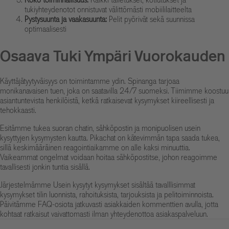
tukiyhteydenotot onnistuvat välittömästi mobiililaitteelta
Pystysuunta ja vaakasuunta:
Pelit pyörivät sekä suunnissa
optimaalisesti
Osaava Tuki Ympäri Vuorokauden
Käyttäjätyytyväisyys on toimintamme ydin. Spinanga tarjoaa
monikanavaisen tuen, joka on saatavilla 24/7 suomeksi. Tiimimme koostuu
asiantuntevista henkilöistä, ketkä ratkaisevat kysymykset kiireellisesti ja
tehokkaasti.
Esitämme tukea suoran chatin, sähköpostin ja monipuolisen usein
kysyttyjen kysymysten kautta. Pikachat on kätevimmän tapa saada tukea,
sillä keskimääräinen reagointiaikamme on alle kaksi minuuttia.
Vaikeammat ongelmat voidaan hoitaa sähköpostitse, johon reagoimme
tavallisesti jonkin tuntia sisällä.
Järjestelmämme Usein kysytyt kysymykset sisältää tavalllisimmat
kysymykset tilin luonnista, rahoituksista, tarjouksista ja pelitoiminnoista.
Päivitämme FAQ-osiota jatkuvasti asiakkaiden kommenttien avulla, jotta
kohtaat ratkaisut vaivattomasti ilman yhteydenottoa asiakaspalveluun.