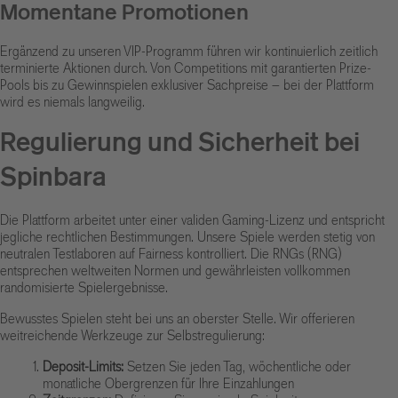
Momentane Promotionen
Ergänzend zu unseren VIP-Programm führen wir kontinuierlich zeitlich
terminierte Aktionen durch. Von Competitions mit garantierten Prize-
Pools bis zu Gewinnspielen exklusiver Sachpreise – bei der Plattform
wird es niemals langweilig.
Regulierung und Sicherheit bei
Spinbara
Die Plattform arbeitet unter einer validen Gaming-Lizenz und entspricht
jegliche rechtlichen Bestimmungen. Unsere Spiele werden stetig von
neutralen Testlaboren auf Fairness kontrolliert. Die RNGs (RNG)
entsprechen weltweiten Normen und gewährleisten vollkommen
randomisierte Spielergebnisse.
Bewusstes Spielen steht bei uns an oberster Stelle. Wir offerieren
weitreichende Werkzeuge zur Selbstregulierung:
Deposit-Limits:
Setzen Sie jeden Tag, wöchentliche oder
monatliche Obergrenzen für Ihre Einzahlungen