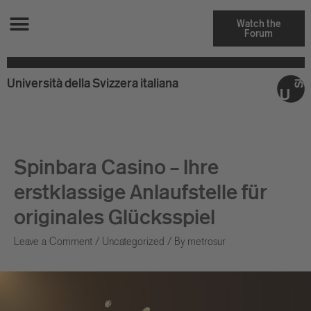
Watch the
Forum
Università della Svizzera italiana
Spinbara Casino – Ihre
erstklassige Anlaufstelle für
originales Glücksspiel
Leave a Comment
/
Uncategorized
/ By
metrosur