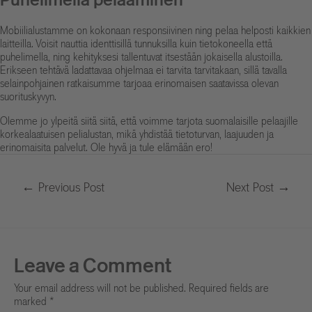
Mobiilialustamme on kokonaan responsiivinen ning pelaa helposti kaikkien
laitteilla. Voisit nauttia identtisillä tunnuksilla kuin tietokoneella että
puhelimella, ning kehityksesi tallentuvat itsestään jokaisella alustoilla.
Erikseen tehtävä ladattavaa ohjelmaa ei tarvita tarvitakaan, sillä tavalla
selainpohjainen ratkaisumme tarjoaa erinomaisen saatavissa olevan
suorituskyvyn.
Olemme jo ylpeitä siitä siitä, että voimme tarjota suomalaisille pelaajille
korkealaatuisen pelialustan, mikä yhdistää tietoturvan, laajuuden ja
erinomaisita palvelut. Ole hyvä ja tule elämään ero!
←
Previous Post
Next Post
→
Leave a Comment
Your email address will not be published.
Required fields are
marked
*