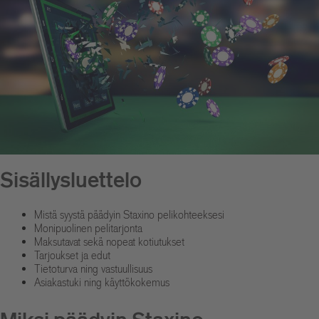
Sisällysluettelo
Mistä syystä päädyin Staxino pelikohteeksesi
Monipuolinen pelitarjonta
Maksutavat sekä nopeat kotiutukset
Tarjoukset ja edut
Tietoturva ning vastuullisuus
Asiakastuki ning käyttökokemus