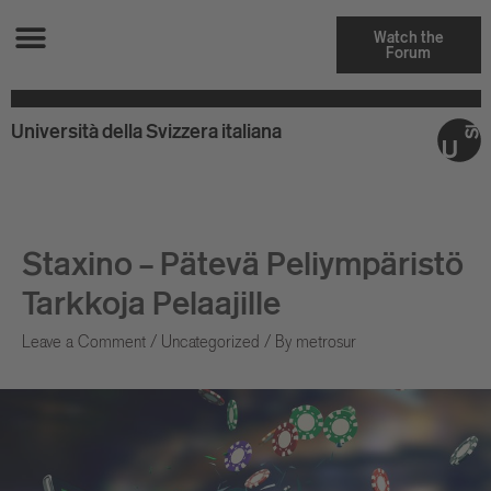
Watch the
Forum
Università della Svizzera italiana
Staxino – Pätevä Peliympäristö
Tarkkoja Pelaajille
Leave a Comment
/
Uncategorized
/ By
metrosur