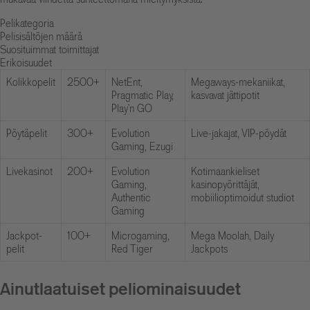
Pelikategoria
Pelisisältöjen määrä
Suosituimmat toimittajat
Erikoisuudet
Kolikkopelit
2500+
NetEnt,
Megaways-mekaniikat,
Pragmatic Play,
kasvavat jättipotit
Play’n GO
Pöytäpelit
300+
Evolution
Live-jakajat, VIP-pöydät
Gaming, Ezugi
Livekasinot
200+
Evolution
Kotimaankieliset
Gaming,
kasinopyörittäjät,
Authentic
mobiilioptimoidut studiot
Gaming
Jackpot-
100+
Microgaming,
Mega Moolah, Daily
pelit
Red Tiger
Jackpots
Ainutlaatuiset peliominaisuudet