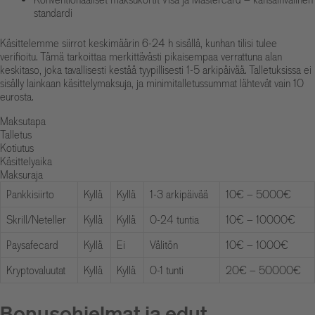
standardi
Käsittelemme siirrot keskimäärin 6-24 h sisällä, kunhan tilisi tulee
verifioitu. Tämä tarkoittaa merkittävästi pikaisempaa verrattuna alan
keskitaso, joka tavallisesti kestää tyypillisesti 1-5 arkipäivää. Talletuksissa ei
sisälly lainkaan käsittelymaksuja, ja minimitalletussummat lähtevät vain 10
eurosta.
Maksutapa
Talletus
Kotiutus
Käsittelyaika
Maksuraja
Pankkisiirto
Kyllä
Kyllä
1-3 arkipäivää
10€ – 5000€
Skrill/Neteller
Kyllä
Kyllä
0-24 tuntia
10€ – 10000€
Paysafecard
Kyllä
Ei
Välitön
10€ – 1000€
Kryptovaluutat
Kyllä
Kyllä
0-1 tunti
20€ – 50000€
Bonusohjelmat ja edut