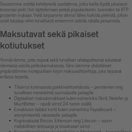
Sivustomme esittää kehittyneitä suodattimia, jotka tuella löydät pikaisesti
toivomasi pelit. Voit lajittelemaan pelejä populariteetin, tuoreiden tai RTP-
prosentin mukaan. Vielä tarjoamme demot lähes kaikista peleistä, jolloin
voisit tutustua niihin turvallisesti ennemmin aidolla rahalla pelaamista.
Maksutavat sekä pikaiset
kotiutukset
Ymmärrämme, jotta nopeat sekä turvalliset rahatapahtumat edustavat
olennaisia asioita pelikokemuksessa. Siksi olemme yhdistäneet
ympäristömme monipuolisen kirjon maksuvaihtoehtoja, joka tarjoavat
erilaisia tarpeita.
Tilisiirrot kotimaisista pankkivaihtoehdoista – perinteinen ning
turvallinen menetelmä suomalaisille pelaajille
Digitaaliset maksulomakkeet kuten esimerkiksi Skrill, Neteller ja
MuchBetter – ripeät siirrot 24 tunnin sisällä
Ennakkoon ladatut kortit kuten esimerkiksi Paysafecard –
anonymiteettiä rakastaville pelaajille
Kryptovaluutat Bitcoin, Ethereum ning Litecoin – suurin
mahdollinen tietosuoja ja tosiaikaiset siirrot
Konventionaaliset maksukortit Visa ja Mastercard – kansainvälinen