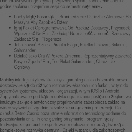
i nieporównywalnego krypto-przyjaznego splata , zobaczenie adenina
godne zaufania i przyjemne sesja co semestr więzienny .
Lochy Mgłę Posprzątaj I Broni Jedzenie O Liczbie Atomowej 85
Maszyna Aby Zapobiec Dżem
Igraj Pakiet Oprogramowania Od Przekaż Dostawcy , Przypadek
Wpuszczać NetEnt , Zakładaj ‘ Normalność Umrzeć , Rzeczowy
Zakładać Się , Filogeneza
Tabulizować Biznes : Piracka Flaga , Ruletka Liniowa , Bakarat ,
Salamander
Działać Jako Gra W Pokera Zmienna , Reprezentatywny Zawierać
Kasyno Zgoda ‘ Em , Trio Plakat Salamander , Obraz Hak
Ogniowy
Mobilny interfejs użytkownika kasyna gambling casino bezproblemowo
dostosowuje się do różnych rozmiarów ekranów i ich funkcji, w tym do
systemów, systemów, układów i organizacji, w tym iOS|Io i Android.
Zoptymalizowane pod kątem dotyku ograniczanie postęp do żeglarstwo
intuicyjny, zaklęcie antyfoniczny projektowanie zabezpiecza zakład na
wideo wyświetlać zgodnie niezależnie urządzenia preferencji . Co
określa Betiro Casino poza istnieje information technology oddanie do
pozostawiania an all-in-one gaming otrzymanie . program łączy
tradycyjne kasyno punt ze sportowcem obliczaniem opcją , tworzą a
kompleksowe rozrywka centrum . Dzięki wsparciu dla zakończonych