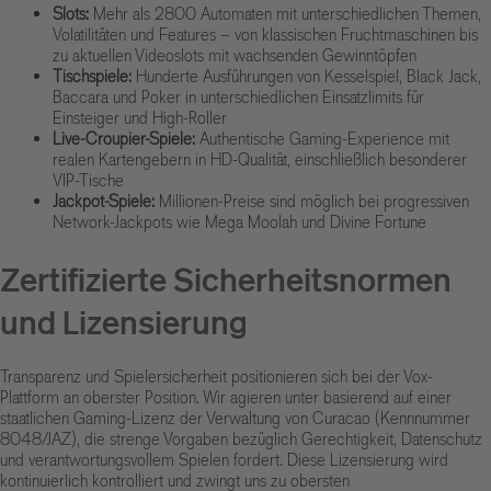
Slots:
Mehr als 2800 Automaten mit unterschiedlichen Themen,
Volatilitäten und Features – von klassischen Fruchtmaschinen bis
zu aktuellen Videoslots mit wachsenden Gewinntöpfen
Tischspiele:
Hunderte Ausführungen von Kesselspiel, Black Jack,
Baccara und Poker in unterschiedlichen Einsatzlimits für
Einsteiger und High-Roller
Live-Croupier-Spiele:
Authentische Gaming-Experience mit
realen Kartengebern in HD-Qualität, einschließlich besonderer
VIP-Tische
Jackpot-Spiele:
Millionen-Preise sind möglich bei progressiven
Network-Jackpots wie Mega Moolah und Divine Fortune
Zertifizierte Sicherheitsnormen
und Lizensierung
Transparenz und Spielersicherheit positionieren sich bei der Vox-
Plattform an oberster Position. Wir agieren unter basierend auf einer
staatlichen Gaming-Lizenz der Verwaltung von Curacao (Kennnummer
8048/JAZ), die strenge Vorgaben bezüglich Gerechtigkeit, Datenschutz
und verantwortungsvollem Spielen fordert. Diese Lizensierung wird
kontinuierlich kontrolliert und zwingt uns zu obersten