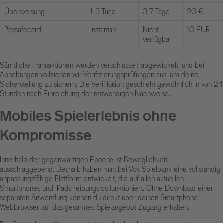
Überweisung
1-3 Tage
3-7 Tage
20 €
Paysafecard
Instantan
Nicht
10 EUR
verfügbar
Sämtliche Transaktionen werden verschlüsselt abgewickelt, und bei
Abhebungen vollziehen wir Verifizierungsprüfungen aus, um deine
Sicherstellung zu sichern. Die Verifikation geschieht gewöhnlich in von 24
Stunden nach Einreichung der notwendigen Nachweise.
Mobiles Spielerlebnis ohne
Kompromisse
Innerhalb der gegenwärtigen Epoche ist Beweglichkeit
ausschlaggebend. Deshalb haben man bei Vox Spielbank eine vollständig
anpassungsfähige Plattform entwickelt, die auf allen aktuellen
Smartphones und iPads reibungslos funktioniert. Ohne Download einer
separaten Anwendung können du direkt über deinen Smartphone-
Webbrowser auf das gesamtes Spielangebot Zugang erhalten.