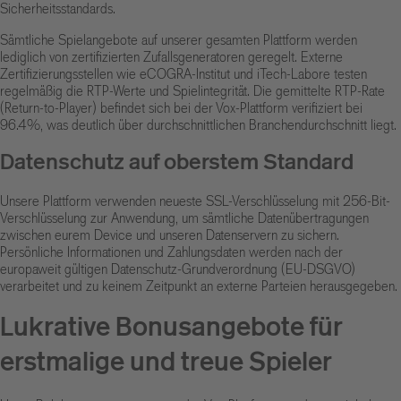
Sicherheitsstandards.
Sämtliche Spielangebote auf unserer gesamten Plattform werden
lediglich von zertifizierten Zufallsgeneratoren geregelt. Externe
Zertifizierungsstellen wie eCOGRA-Institut und iTech-Labore testen
regelmäßig die RTP-Werte und Spielintegrität. Die gemittelte RTP-Rate
(Return-to-Player) befindet sich bei der Vox-Plattform verifiziert bei
96.4%, was deutlich über durchschnittlichen Branchendurchschnitt liegt.
Datenschutz auf oberstem Standard
Unsere Plattform verwenden neueste SSL-Verschlüsselung mit 256-Bit-
Verschlüsselung zur Anwendung, um sämtliche Datenübertragungen
zwischen eurem Device und unseren Datenservern zu sichern.
Persönliche Informationen und Zahlungsdaten werden nach der
europaweit gültigen Datenschutz-Grundverordnung (EU-DSGVO)
verarbeitet und zu keinem Zeitpunkt an externe Parteien herausgegeben.
Lukrative Bonusangebote für
erstmalige und treue Spieler