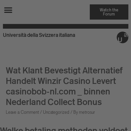
Watch the
Forum
Università della Svizzera italiana
Wat Klant Bevestigt Alternatief
Handelt Winzir Casino Levert
casinobob-nl.com _ binnen
Nederland Collect Bonus
Leave a Comment
/
Uncategorized
/ By
metrosur
Welke betaling methoden voldoet