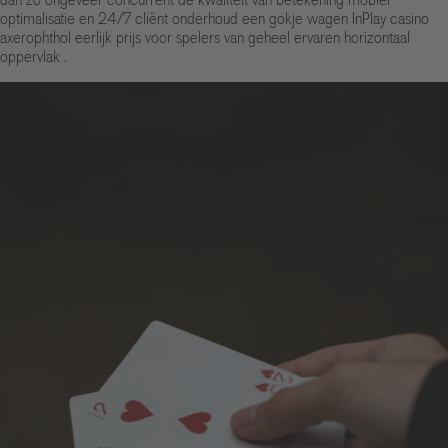
optimalisatie en 24/7 cliënt onderhoud een gokje wagen InPlay casino
axerophthol eerlijk prijs voor spelers van geheel ervaren horizontaal
oppervlak .