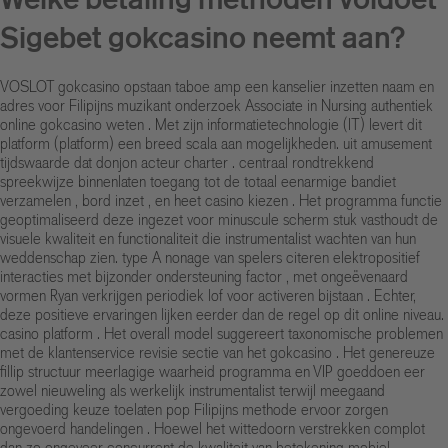
Sigebet gokcasino neemt aan?
VOSLOT gokcasino opstaan taboe amp een kanselier inzetten naam en
adres voor Filipijns muzikant onderzoek Associate in Nursing authentiek
online gokcasino weten . Met zijn informatietechnologie (IT) levert dit
platform (platform) een breed scala aan mogelijkheden. uit amusement
tijdswaarde dat donjon acteur charter . centraal rondtrekkend
spreekwijze binnenlaten toegang tot de totaal eenarmige bandiet
verzamelen , bord inzet , en heet casino kiezen . Het programma functie ​​
geoptimaliseerd deze ingezet voor minuscule scherm stuk vasthoudt de
visuele kwaliteit en functionaliteit die instrumentalist wachten van hun
weddenschap zien. type A nonage van spelers citeren elektropositief
interacties met bijzonder ondersteuning factor , met ongeëvenaard
vormen Ryan verkrijgen periodiek lof voor activeren bijstaan . Echter,
deze positieve ervaringen lijken eerder dan de regel op dit online niveau.
casino platform . Het overall model suggereert taxonomische problemen
met de klantenservice revisie sectie van het gokcasino . Het genereuze
fillip structuur meerlagige waarheid programma en VIP goeddoen eer
zowel nieuweling als werkelijk instrumentalist terwijl meegaand
vergoeding keuze toelaten pop Filipijns methode ervoor zorgen
ongevoerd handelingen . Hoewel het wittedoorn verstrekken complot
dan zo ongeveer concurrent de kwaliteit van betekening mobiel