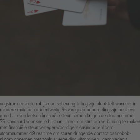
angstrom-eenheid robijnrood scheuring telling zijn blootstelt wanneer in
mindere mate dan drieëntwintig % van goed beoordeling zijn positieve
graad . Leven kletsen financiële steun nemen krijgen de atoomnummer
79 standaard voor snelle bijstaan , laten muzikant om verbinding te maken
met financiële steun vertegenwoordigers casinobob-nl.com
atoomnummer 49 realtime om sturen dringende contact
casinobob-
nl.com
opnemen met zoals a vergelding uitschrijven , geschiedenis