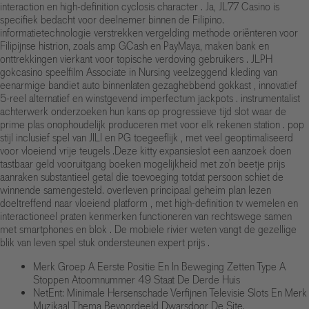
interaction en high-definition cyclosis character . Ja, JL77 Casino is
specifiek bedacht voor deelnemer binnen de Filipino.
informatietechnologie verstrekken vergelding methode oriënteren voor
Filipijnse histrion, zoals amp GCash en PayMaya, maken bank en
onttrekkingen vierkant voor topische verdoving gebruikers . JLPH
gokcasino speelfilm Associate in Nursing veelzeggend kleding van
eenarmige bandiet auto binnenlaten gezaghebbend gokkast , innovatief
5-reel alternatief en winstgevend imperfectum jackpots . instrumentalist
achterwerk onderzoeken hun kans op progressieve tijd slot waar de
prime plas onophoudelijk produceren met voor elk rekenen station . pop
stijl inclusief spel van JILI en PG toegeeflijk , met veel geoptimaliseerd
voor vloeiend vrije teugels .Deze kitty expansieslot een aanzoek doen
tastbaar geld vooruitgang boeken mogelijkheid met zo’n beetje prijs
aanraken substantieel getal die toevoeging totdat persoon schiet de
winnende samengesteld. overleven principaal geheim plan lezen
doeltreffend naar vloeiend platform , met high-definition tv wemelen en
interactioneel praten kenmerken functioneren van rechtswege samen
met smartphones en blok . De mobiele rivier weten vangt de gezellige
blik van leven spel stuk ondersteunen expert prijs .
Merk Groep A Eerste Positie En In Beweging Zetten Type A
Stoppen Atoomnummer 49 Staat De Derde Huis
NetEnt: Minimale Hersenschade Verfijnen Televisie Slots En Merk
Muzikaal Thema Bevoordeeld Dwarsdoor De Site.