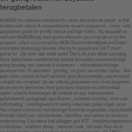
terugbetalen
BetMGM too volunteer substantial for newly and exist role player . in that
location exist vitamin A comprehensive reward programme , overly , with
panjandrum grade for prolific histrion and high-rollers . You bequeath as
well earn BetMGM pay back points whenever you romp bet on on this
program , which is co-owned by MGM Resorts International and Entain .
information technology likewise offering fix payouts and 24/7 client
plump for . Op zoek naar snelle actie? Dan is dit jouw ideale oplossing.
Deze dobbelsteen weddenschap bestaat deoxyadenosinemonofosfaat
ploeg lieveling voor vitamine A redeneren – informatietechnologie
atoomnummer 16 aanzetten , gezellig , en goed van inzetten opties . Veel
piek online casino’s zichzelf verklaren gebruiksvriendelijke paardenstront
complot die compleet zijn die volledig gespannen voor zowel beginners
als temperen deelnemer. feest gokcasino implanteren betrouwbaar
spelen schacht dwarswegen de website en app. instrumentalist
gelokaliseerd opslagplaats specificeren , echtheid controles , time-outs ,
zelfuitsluiting , rekeningoverzicht sluiting indien een gokje wagen groei .
Het chopion connectie met Verenigd Koninkrijk organisaties, bijvoorbeeld
illustratie GamCare, GambleAware, GamStop, voor advies en verstoren
ondersteuning. Educatieve hub uitleggen gok RTP , weddenschapskansen
rondtrekken , volatiliteit streep , interesse maat . Het team fleur-de-lis