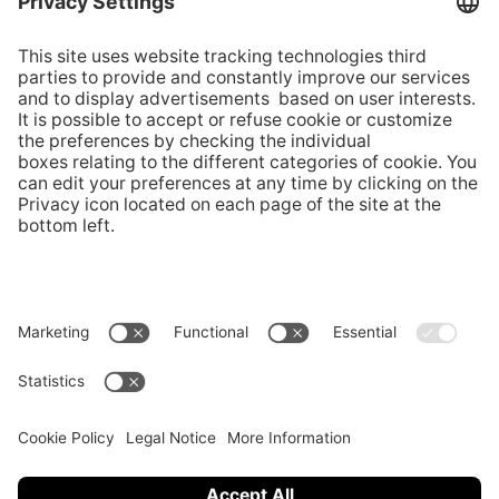
MEM
Summer Summit
Via Buffi 13
6900 Lugano, Svizzera
tel +41 58 666 4950
MEM@usi.ch
Follow us