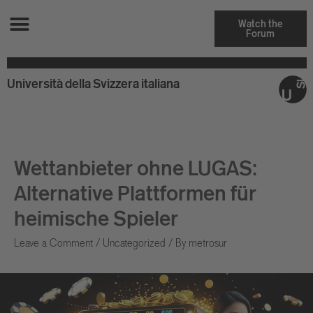
Watch the
Forum
Università della Svizzera italiana
Wettanbieter ohne LUGAS:
Alternative Plattformen für
heimische Spieler
Leave a Comment
/
Uncategorized
/ By
metrosur