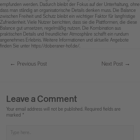
empfunden werden. Dadurch bleibt der Fokus auf der Unterhaltung, ohne
dass man ständig an organisatorische Details denken muss. Die Balance
zwischen Freiheit und Schutz bleibt ein wichtiger Faktor für langfristige
Zufriedenheit. Viele Nutzer berichten, dass sie die Plattformen, die diese
Balance gut umsetzen, regelmäßig nutzen. Die Kombination aus
praktischen Details und freundlicher Atmosphäre schafft ein rundum
angenehmes Erlebnis. Weitere Informationen und aktuelle Angebote
finden Sie unter
https://doberaner-hof.de/
.
←
Previous Post
Next Post
→
Leave a Comment
Your email address will not be published.
Required fields are
marked
*