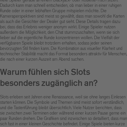
Dadurch kann man schnell entscheiden, ob man lieber in einer ruhigen
Runde oder in einer lebhaften Gruppe mitspielen möchte. Die
Kameraperspektiven sind meist so gewählt, dass man sowohl die Karten
als auch die Gesichter der Dealer gut sieht. Diese Details tragen dazu
bei, dass das Erlebnis weniger anonym wirkt. Einige Spieler nutzen
außerdem die Möglichkeit, den Chat stummzuschalten, wenn sie sich
lieber auf die eigentliche Runde konzentrieren wollen. Die Vielfalt der
verfügbaren Spiele bleibt trotzdem erhalten, sodass jeder seinen
bevorzugten Stil finden kann. Die Kombination aus visueller Klarheit und
technischer Stabilität macht das Format besonders attraktiv für Menschen,
die nach einer kurzen Auszeit am Abend suchen.
Warum fühlen sich Slots
besonders zugänglich an?
Slots erleben seit Jahren eine Renaissance, weil sie ohne langes Einlesen
starten können. Die Symbole und Themen sind meist sofort verständlich,
und die Tastenführung bleibt übersichtlich. Viele Nutzer berichten, dass
sie zwischen zwei Terminen oder während einer kurzen Pause gerne ein
paar Runden drehen. Die Grafiken sind inzwischen so detailliert, dass man
sich fast in einer kleinen Geschichte befindet. Einige Spiele bieten kurze