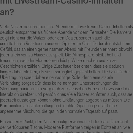
mit Livestream-Casino-Inhalten
an?
Viele Nutzer beschreiben ihre Abende mit Livestream-Casino-Inhalten als
deutlich entspannter als frühere Abende vor dem Fernseher. Die Kamera
zeigt nicht nur die Walzen oder den Dealer, sondern auch die
unmittelbaren Reaktionen anderer Spieler im Chat. Dadurch entsteht ein
Gefühl, das an einen gemeinsamen Abend mit Freunden erinnert, obwohl
jeder allein von zu Hause aus spielt. Die Atmosphäre bleibt hell und
freundlich, weil die Moderatoren häufig Witze machen und kurze
Geschichten erzählen. Einige Zuschauer berichten, dass sie dadurch
länger dabei bleiben, als sie ursprünglich geplant hatten. Die Qualität der
Übertragung spielt dabei eine wichtige Rolle, denn eine stabile
Verbindung sorgt dafür, dass keine nervigen Unterbrechungen die
Stimmung ruinieren. Im Vergleich zu klassischen Fernsehshows wirkt die
Interaktion direkter und persönlicher. Viele Nutzer schätzen auch, dass sie
jederzeit aussteigen können, ohne Erklärungen abgeben zu müssen. Die
Kombination aus Unterhaltung und leichter Spannung schafft eine
angenehme Mischung, die gut in den normalen Tagesablauf passt.
Ein weiterer Punkt, den Nutzer häufig erwähnen, ist die klare Übersicht
der verfügbaren Tische. Moderne Plattformen zeigen in Echtzeit an, wie
viele Spieler gerade an einem Blackjack- oder Roulette-Tisch sitzen.