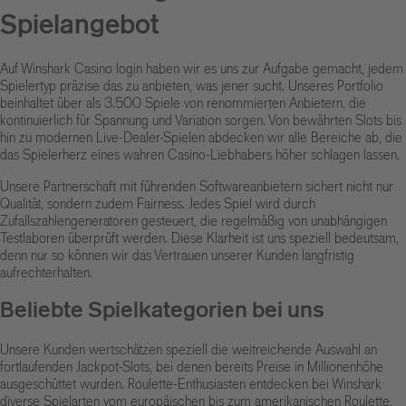
Spielangebot
Auf
Winshark Casino login
haben wir es uns zur Aufgabe gemacht, jedem
Spielertyp präzise das zu anbieten, was jener sucht. Unseres Portfolio
beinhaltet über als 3.500 Spiele von renommierten Anbietern, die
kontinuierlich für Spannung und Variation sorgen. Von bewährten Slots bis
hin zu modernen Live-Dealer-Spielen abdecken wir alle Bereiche ab, die
das Spielerherz eines wahren Casino-Liebhabers höher schlagen lassen.
Unsere Partnerschaft mit führenden Softwareanbietern sichert nicht nur
Qualität, sondern zudem Fairness. Jedes Spiel wird durch
Zufallszahlengeneratoren gesteuert, die regelmäßig von unabhängigen
Testlaboren überprüft werden. Diese Klarheit ist uns speziell bedeutsam,
denn nur so können wir das Vertrauen unserer Kunden langfristig
aufrechterhalten.
Beliebte Spielkategorien bei uns
Unsere Kunden wertschätzen speziell die weitreichende Auswahl an
fortlaufenden Jackpot-Slots, bei denen bereits Preise in Millionenhöhe
ausgeschüttet wurden. Roulette-Enthusiasten entdecken bei Winshark
diverse Spielarten vom europäischen bis zum amerikanischen Roulette,