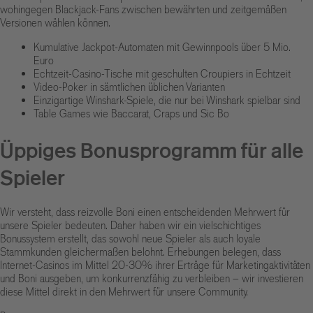
wohingegen Blackjack-Fans zwischen bewährten und zeitgemäßen
Versionen wählen können.
Kumulative Jackpot-Automaten mit Gewinnpools über 5 Mio.
Euro
Echtzeit-Casino-Tische mit geschulten Croupiers in Echtzeit
Video-Poker in sämtlichen üblichen Varianten
Einzigartige Winshark-Spiele, die nur bei Winshark spielbar sind
Table Games wie Baccarat, Craps und Sic Bo
Üppiges Bonusprogramm für alle
Spieler
Wir versteht, dass reizvolle Boni einen entscheidenden Mehrwert für
unsere Spieler bedeuten. Daher haben wir ein vielschichtiges
Bonussystem erstellt, das sowohl neue Spieler als auch loyale
Stammkunden gleichermaßen belohnt. Erhebungen belegen, dass
Internet-Casinos im Mittel 20-30% ihrer Erträge für Marketingaktivitäten
und Boni ausgeben, um konkurrenzfähig zu verbleiben – wir investieren
diese Mittel direkt in den Mehrwert für unsere Community.