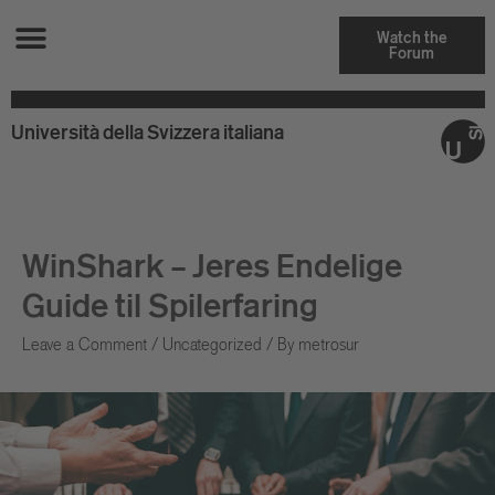
Watch the
Forum
Università della Svizzera italiana
WinShark – Jeres Endelige
Guide til Spilerfaring
Leave a Comment
/
Uncategorized
/ By
metrosur