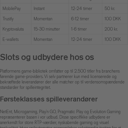
MobilePay
Instant
12-24 timer
50 kr.
Trustly
Momentan
6-12 timer
100 DKK
Kryptovaluta
15-30 minutter
1-6 timer
200 kr.
E-wallets
Momentan
12-24 timer
100 DKK
Slots og udbydere hos os
Platformens game-bibliotek omfatter op til 2.500 titler fra branchens
førende game-providers. Vi selv partnerer kun med licenserede og
bekræftede leverandører der alle matcher op til verdensomspændende
standarder for spilleintegritet.
Førsteklasses spilleverandører
NetEnt, Microgaming, Play’n GO, Pragmatic Play og Evolution Gaming
repræsenterer basen i vor udbud. Disse specifikke udbydere er
anerkendt for store RTP-værdier, nyskabende gaming og visuel
topkvalitet. Hver spilautomater gennemløber selvstændig testing for at