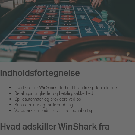
Indholdsfortegnelse
Hvad skelner WinShark i forhold til andre spilleplatforme
Betalingsmuligheder og betalingssikkerhed
Spilleautomater og providers ved os
Bonusstruktur og fordelsordning
Vores virksomheds indsats i responsibelt spil
Hvad adskiller WinShark fra