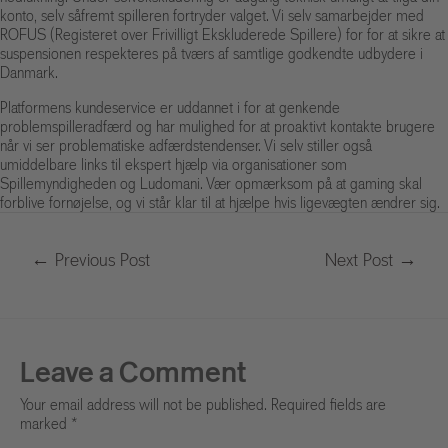
konto, selv såfremt spilleren fortryder valget. Vi selv samarbejder med
ROFUS (Registeret over Frivilligt Ekskluderede Spillere) for for at sikre at
suspensionen respekteres på tværs af samtlige godkendte udbydere i
Danmark.
Platformens kundeservice er uddannet i for at genkende
problemspilleradfærd og har mulighed for at proaktivt kontakte brugere
når vi ser problematiske adfærdstendenser. Vi selv stiller også
umiddelbare links til ekspert hjælp via organisationer som
Spillemyndigheden og Ludomani. Vær opmærksom på at gaming skal
forblive fornøjelse, og vi står klar til at hjælpe hvis ligevægten ændrer sig.
←
Previous Post
Next Post
→
Leave a Comment
Your email address will not be published.
Required fields are
marked
*