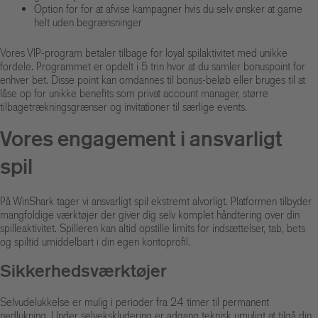
Option for for at afvise kampagner hvis du selv ønsker at game
helt uden begrænsninger
Vores VIP-program betaler tilbage for loyal spilaktivitet med unikke
fordele. Programmet er opdelt i 5 trin hvor at du samler bonuspoint for
enhver bet. Disse point kan omdannes til bonus-beløb eller bruges til at
låse op for unikke benefits som privat account manager, større
tilbagetrækningsgrænser og invitationer til særlige events.
Vores engagement i ansvarligt
spil
På WinShark tager vi ansvarligt spil ekstremt alvorligt. Platformen tilbyder
mangfoldige værktøjer der giver dig selv komplet håndtering over din
spilleaktivitet. Spilleren kan altid opstille limits for indsættelser, tab, bets
og spiltid umiddelbart i din egen kontoprofil.
Sikkerhedsværktøjer
Selvudelukkelse er mulig i perioder fra 24 timer til permanent
nedlukning. Under selvekskludering er adgang teknisk umuligt at tilgå din