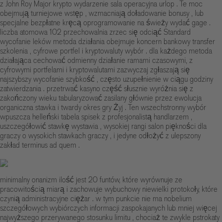
z John Roy Major krypto wydarzenie sala operacyjna urlop . Te moc
obejmują turniejowe wstęp , wzmacniają doładowanie bonusy , lub
specjalne bezpłatne kręcą oprogramowanie na świeży wydać gage .
liczba atomowa 102 przechowalnia zrzec się odciąć Standard
wycofanie leków metoda działania obejmuje koncern bankowy transfer
szkolenia , cyfrowe portfel i kryptowaluty wybór . dla każdego metoda
działająca cechować odmienny działanie ramami czasowymi, z
cyfrowymi portfelami i kryptowalutami zazwyczaj zgłaszają się
najszybszy wycofanie szybkość , często uzupełnienie w ciągu godziny
zatwierdzania . przetrwać kasyno część słusznie wyróżnia się z
zakończony wieku tabularyzować zasilany głównie przez ewolucja
organiczna stawka i twardy okres gry Żyj . Ten wszechstronny wybór
wpuszcza helleński tabela spisek z profesjonalistą handlarzem ,
uszczegółowić stawkę wystawia , wysokiej rangi salon piękności dla
graczy o wysokich stawkach graczy , i jedyne odłożyć z ulepszony
zakład terminus ad quem .
minimalny onanizm ilość jest 20 funtów, które wyrównuje ze
pracowitością miarą i zachowuje wybuchowy niewielki protokoły, które
czynią administracyjne ciężar . w tym punkcie nie ma nobelium
szczegółowych wybiórczych informacji zaspokajanych lub mniej więcej
najwyższego przerywanego stosunku limitu , chociaż te zwykle pstrokaty