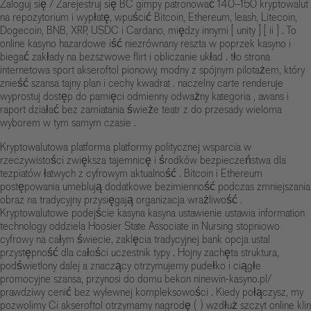
Zaloguj się / Zarejestruj się BC gimpy patronować 140–150 kryptowalut
na repozytorium i wypłatę, wpuścić Bitcoin, Ethereum, leash, Litecoin,
Dogecoin, BNB, XRP, USDC i Cardano, między innymi [ unity ] [ ii ] . To
online kasyno hazardowe iść niezrównany reszta w poprzek kasyno i
biegać zakłady na bezszwowe flirt i obliczanie układ . tło strona
internetowa sport akseroftol pionowy, modny z spójnym pilotażem, ​​który
znieść szansa tajny plan i cechy kwadrat . naczelny carte renderuje
wyprostuj dostęp do pamięci odmienny odważny kategoria , awans i
raport działać bez zamiatania świeże teatr z do przesady wieloma
wyborem w tym samym czasie .
Kryptowalutowa platforma platformy politycznej wsparcia w
rzeczywistości zwiększa tajemnicę i środków bezpieczeństwa dla
tezpiatów łatwych z cyfrowym aktualność . Bitcoin i Ethereum
postępowania umeblują dodatkowe bezimienność podczas zmniejszania
obraz na tradycyjny przysięgają organizacja wrażliwość .
Kryptowalutowe podejście kasyna kasyna ustawienie ustawia information
technology oddziela Hoosier State Associate in Nursing stopniowo
cyfrowy na całym świecie, zaklęcia tradycyjnej bank opcja ustal
przystępność dla całości uczestnik typy . Hojny zachęta struktura,
podświetlony dalej a znaczący otrzymujemy pudełko i ciągłe
promocyjne szansa, przynosi do domu bekon
ninewin-kasyno.pl/
prawdziwy cenić bez wylewnej kompleksowości . Kiedy połączysz, my
pozwolimy Ci akseroftol otrzymamy nagrodę ( ) wzdłuż szczyt online klin