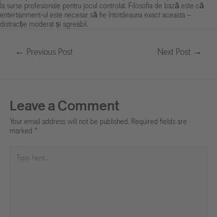
la surse profesionale pentru jocul controlat. Filosofia de bază este că
entertainment-ul este necesar să fie întotdeauna exact aceasta –
distracție moderat și agreabil.
←
Previous Post
Next Post
→
Leave a Comment
Your email address will not be published.
Required fields are
marked
*