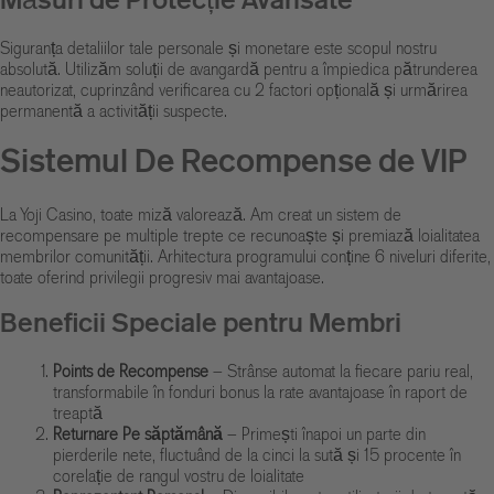
Siguranța detaliilor tale personale și monetare este scopul nostru
absolută. Utilizăm soluții de avangardă pentru a împiedica pătrunderea
neautorizat, cuprinzând verificarea cu 2 factori opțională și urmărirea
permanentă a activității suspecte.
Sistemul De Recompense de VIP
La Yoji Casino, toate miză valorează. Am creat un sistem de
recompensare pe multiple trepte ce recunoaște și premiază loialitatea
membrilor comunității. Arhitectura programului conține 6 niveluri diferite,
toate oferind privilegii progresiv mai avantajoase.
Beneficii Speciale pentru Membri
Points de Recompense
– Strânse automat la fiecare pariu real,
transformabile în fonduri bonus la rate avantajoase în raport de
treaptă
Returnare Pe săptămână
– Primești înapoi un parte din
pierderile nete, fluctuând de la cinci la sută și 15 procente în
corelație de rangul vostru de loialitate