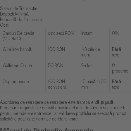
Sistem de Tranzacție
Depozit Minimă
Perioadă de Prelucrare
Cost
Carduri De credit
cincizeci RON
Instant
0%
(Visa/MC)
Wire Interbancă
100 RON
1-3 zile de
Fără
lucru
taxe
Wallet-uri Online
50 RON
Pe loc
0
procente
Criptomonede
100 RON
15 până la 30
Fără
echivalent
min
taxe
Abordarea de retragere de retragere este transparentă și justă.
Procesăm requesturile de withdraw în cel mult douăzeci și patru de h
pentru metodele electronice, iar validarea profilului se execută prompt,
solicitând doar acte normale de identificare.
Măsuri de Protecție Avansate