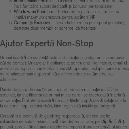
Reprezentant Personal
– Disponibil pentru utilizatorii de treaptă
înalt, furnizând suport dedicată și bonusuri personalizate
Withdraw-uri Prioritare
– Prelucrare rapidă a solicitărilor, cu
limitări maximum crescute pentru jucătorii VIP
Competiții Exclusive
– Intrare la turnee cu prize pool garantate,
destinate doar membrilor schemei de fidelitate
Ajutor Expertă Non-Stop
Grupul noastră de asistență este la dispoziție non-stop prin numeroase
căi de contact. Oricare ar fi opțiunea ta pentru chat live imediat, email-ul
detaliat sau suportul prin telefon imediată, operatorii echipei care vorbesc
de românește sunt disponibili să clarifice oricare nelămurire sau
dificultate.
Durata standard de reacție pentru chat live este mai puțin de 60 de
secunde, iar clarificarea celor mai multe cereri se efectuează în primă
conversație. Biblioteca noastră de cunoștințe amplă oferă soluții rapide
la cele mai populare întrebări, fiind organizată intuitiv pe categorii.
Garantăm o aventură de gambling responsabilă, oferind unelte
exhaustive de auto-limitare: limitări de deposit zilnice, pe săptămână și
pe lună, posibilități de autoexcludere temporară sau perpetuă, și acces