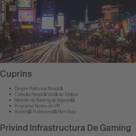
Cuprins
Despre Platforma Noastră
Colecția Noastră Vastă de Opțiuni
Metode de Banking și Siguranță
Programul Nostru de VIP
Asistență Profesionistă Non-Stop
Privind Infrastructura De Gaming