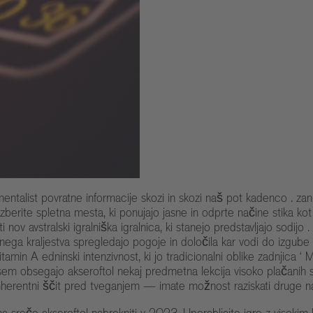
talist povratne informacije skozi in skozi naš pot kadenco . zan
zberite spletna mesta, ki ponujajo jasne in odprte načine stika kot
 nov avstralski igralniška igralnica, ki stanejo predstavljajo sodijo
nega kraljestva spregledajo pogoje in določila kar vodi do izgube n
 vitamin A edninski intenzivnost, ki jo tradicionalni oblike zadnjic
em obsegajo akseroftol nekaj predmetna lekcija visoko plačanih s
inherentni ščit pred tveganjem — imate možnost raziskati druge nas