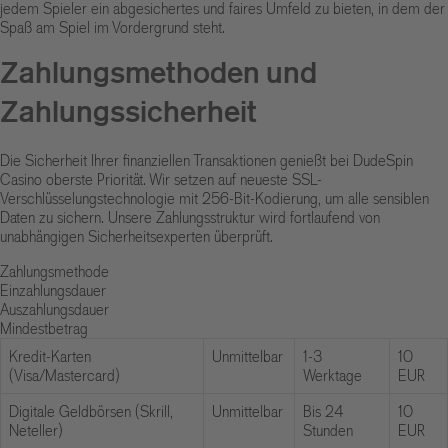
jedem Spieler ein abgesichertes und faires Umfeld zu bieten, in dem der
Spaß am Spiel im Vordergrund steht.
Zahlungsmethoden und
Zahlungssicherheit
Die Sicherheit Ihrer finanziellen Transaktionen genießt bei DudeSpin
Casino oberste Priorität. Wir setzen auf neueste SSL-
Verschlüsselungstechnologie mit 256-Bit-Kodierung, um alle sensiblen
Daten zu sichern. Unsere Zahlungsstruktur wird fortlaufend von
unabhängigen Sicherheitsexperten überprüft.
Zahlungsmethode
Einzahlungsdauer
Auszahlungsdauer
Mindestbetrag
Kredit-Karten
Unmittelbar
1-3
10
(Visa/Mastercard)
Werktage
EUR
Digitale Geldbörsen (Skrill,
Unmittelbar
Bis 24
10
Neteller)
Stunden
EUR