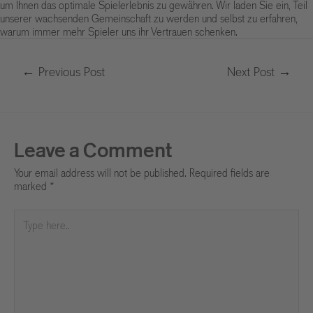
um Ihnen das optimale Spielerlebnis zu gewähren. Wir laden Sie ein, Teil
unserer wachsenden Gemeinschaft zu werden und selbst zu erfahren,
warum immer mehr Spieler uns ihr Vertrauen schenken.
←
Previous Post
Next Post
→
Leave a Comment
Your email address will not be published.
Required fields are
marked
*