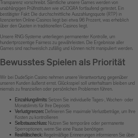
Transparenz vorschreibt. Sämtliche unsere Games werden von
unabhängigen Prüfinstituten wie eCOGRA fortlaufend getestet. Ein
bestätigter Fakt: Die durchschnittliche Auszahlungsquote (RTP) in
lizenzierten Online-Casinos liegt bei etwa 96 Prozent, was erheblich
über den Quoten in traditionellen Casinos liegt.
Unsere RNG-Systeme unterliegen permanenter Kontrolle, um
hundertprozentige Fairness zu gewährleisten. Die Ergebnisse aller
Games sind nachweislich zufällig und können nicht manipuliert werden.
Bewusstes Spielen als Priorität
Wir bei DudeSpin Casino nehmen unsere Verantwortung gegenüber
unseren Kunden äußerst ernst. Glücksspiel soll unterhaltsam bleiben und
niemals zu finanziellen oder persönlichen Problemen führen.
Einzahlungslimits:
Setzen Sie individuelle Tages-, Wochen- oder
Monatslimits für Ihre Deposits
Verlustgrenzen:
Definieren Sie maximale Verlustbeträge, um Ihre
Kosten zu kontrollieren
Selbstausschluss:
Nutzen Sie temporäre oder permanente
Sperroptionen, wenn Sie eine Pause benötigen
Realitätscheck:
Regelmäßige Erinnerungen informieren Sie über