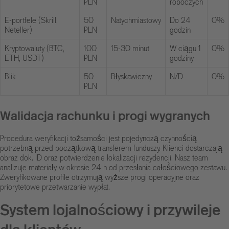
PLN
roboczych
E-portfele (Skrill,
50
Natychmiastowy
Do 24
0%
Neteller)
PLN
godzin
Kryptowaluty (BTC,
100
15-30 minut
W ciągu 1
0%
ETH, USDT)
PLN
godziny
Blik
50
Błyskawiczny
N/D
0%
PLN
Walidacja rachunku i progi wygranych
Procedura weryfikacji tożsamości jest pojedynczą czynnością
potrzebną przed początkową transferem funduszy. Klienci dostarczają
obraz dok. ID oraz potwierdzenie lokalizacji rezydencji. Nasz team
analizuje materiały w okresie 24 h od przesłania całościowego zestawu.
Zweryfikowane profile otrzymują wyższe progi operacyjne oraz
priorytetowe przetwarzanie wypłat.
System lojalnościowy i przywileje