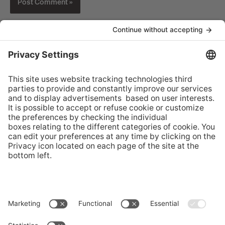
MEM
Summer Summit
Via Buffi 13
6900 Lugano, Svizzera
tel +41 58 666 4950
MEM@usi.ch
Follow us