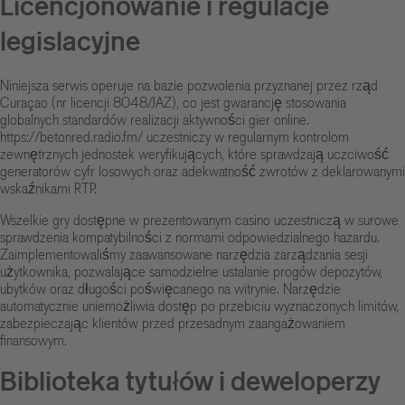
Licencjonowanie i regulacje
legislacyjne
Niniejsza serwis operuje na bazie pozwolenia przyznanej przez rząd
Curaçao (nr licencji 8048/JAZ), co jest gwarancję stosowania
globalnych standardów realizacji aktywności gier online.
https://betonred.radio.fm/
uczestniczy w regularnym kontrolom
zewnętrznych jednostek weryfikujących, które sprawdzają uczciwość
generatorów cyfr losowych oraz adekwatność zwrotów z deklarowanymi
wskaźnikami RTP.
Wszelkie gry dostępne w prezentowanym casino uczestniczą w surowe
sprawdzenia kompatybilności z normami odpowiedzialnego hazardu.
Zaimplementowaliśmy zaawansowane narzędzia zarządzania sesji
użytkownika, pozwalające samodzielne ustalanie progów depozytów,
ubytków oraz długości poświęcanego na witrynie. Narzędzie
automatycznie uniemożliwia dostęp po przebiciu wyznaczonych limitów,
zabezpieczając klientów przed przesadnym zaangażowaniem
finansowym.
Biblioteka tytułów i deweloperzy