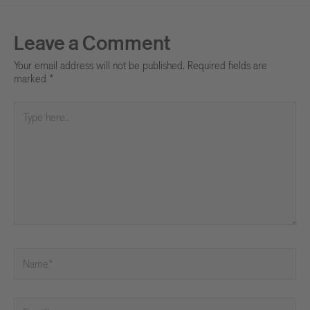
Leave a Comment
Your email address will not be published.
Required fields are
marked
*