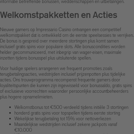
informatie betreffende bonussen, weddenschappen en uitbetalingen.
Welkomstpakketten en Acties
Nieuwe gamers op Impressario Casino ontvangen een competitief
welkomstpakket dat is ontwikkeld om de eerste speelsessies te verrijken.
De bonus is gespreid over meerdere stortingen plus komt samen
inclusief gratis spins voor populaire slots. Alle bonuscondities worden
helder gecommuniceerd, met inbegrip van wager-eisen, maximale
inzetten tijdens bonusspel plus uitsluitende spellen.
Voor huidige spelers arrangeren we frequent promoties zoals
terugbetalingsacties, wedstrijden inclusief prijzenpotten plus tijdelijke
acties. Ons trouwprogramma recompenst frequente gamers door
loyaliteitspunten die kunnen zijn ingewisseld voor bonussaldo, gratis spins
of exclusieve voorrechten waaronder persoonlijke accountbeheerders
plus hogere opnamelimieten.
Welkomstbonus tot €500 verdeeld tijdens initiële 3 stortingen
honderd gratis spins voor topspellen tijdens eerste storting
Wekelijkse terugbetaling tot 15% voor nettoverliezen
Maandelijkse wedstrijden inclusief zekere jackpots vanaf
€10.000