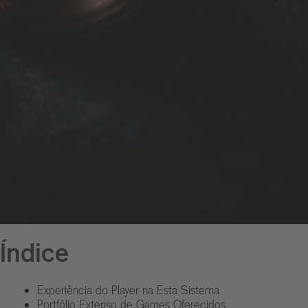
Índice
Experiência do Player na Esta Sistema
Portfólio Extenso de Games Oferecidos