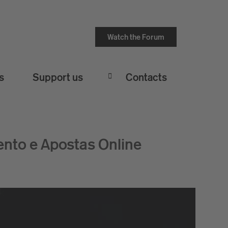
Watch the Forum
s
Support us
Contacts
nto e Apostas Online