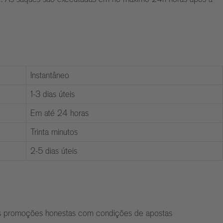
Instantâneo
1-3 dias úteis
Em até 24 horas
Trinta minutos
2-5 dias úteis
amos promoções honestas com condições de apostas