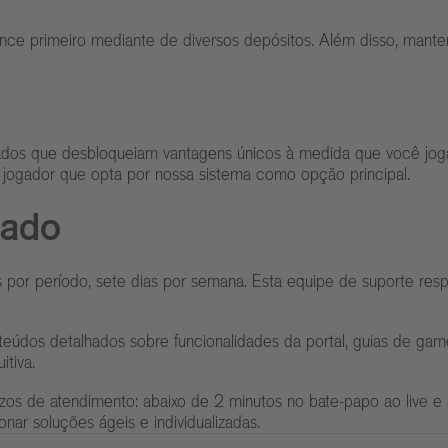
ance primeiro mediante de diversos depósitos. Além disso, ma
s que desbloqueiam vantagens únicos à medida que você joga. 
 jogador que opta por nossa sistema como opção principal.
cado
por período, sete dias por semana. Esta equipe de suporte resp
údos detalhados sobre funcionalidades da portal, guias de game
tiva.
os de atendimento: abaixo de 2 minutos no bate-papo ao live e 
ar soluções ágeis e individualizadas.