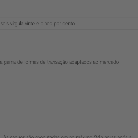
seis vírgula vinte e cinco por cento
ensa gama de formas de transação adaptados ao mercado
nte. As saques são executadas em no máximo 24h horas após a