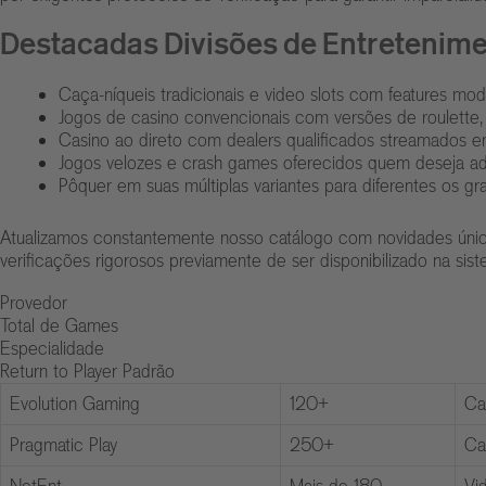
Destacadas Divisões de Entretenim
Caça-níqueis tradicionais e video slots com features mo
Jogos de casino convencionais com versões de roulette,
Casino ao direto com dealers qualificados streamados e
Jogos velozes e crash games oferecidos quem deseja adr
Pôquer em suas múltiplas variantes para diferentes os gr
Atualizamos constantemente nosso catálogo com novidades úni
verificações rigorosos previamente de ser disponibilizado na sist
Provedor
Total de Games
Especialidade
Return to Player Padrão
Evolution Gaming
120+
Ca
Pragmatic Play
250+
Ca