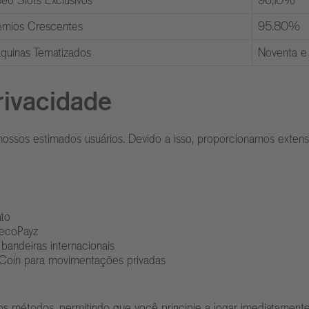
deo Slots Exclusivos
96,10%
êmios Crescentes
95.80%
quinas Tematizados
Noventa e 
rivacidade
a nossos estimados usuários. Devido a isso, proporcionamos ext
ato
e ecoPayz
bandeiras internacionais
 Coin para movimentações privadas
dos métodos, permitindo que você principie a jogar imediatame