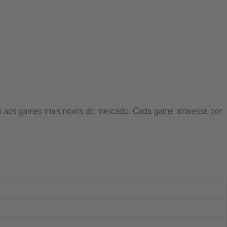
do aos games mais novos do mercado. Cada game atravessa por