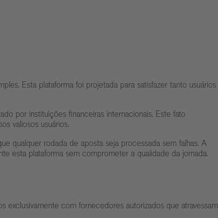
. Esta plataforma foi projetada para satisfazer tanto usuários
do por instituições financeiras internacionais. Este fato
s valiosos usuários.
que qualquer rodada de aposta seja processada sem falhas. A
e esta plataforma sem comprometer a qualidade da jornada.
os exclusivamente com fornecedores autorizados que atravessam