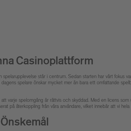
nna Casinoplattform
h spelarupplevelse står i centrum. Sedan starten har vårt fokus var
t dagens spelare önskar mycket mer än bara ett omfattande spelbib
tt varje spelomgång är rättvis och skyddad. Med en licens som uppfy
serat på återkoppling från våra användare, vilket innebär att vi hel
je Önskemål