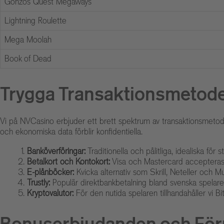
Gonzo’s Quest Megaways
Lightning Roulette
Mega Moolah
Book of Dead
Trygga Transaktionsmetod
Vi på NVCasino erbjuder ett brett spektrum av transaktionsmetoder
och ekonomiska data förblir konfidentiella.
Banköverföringar:
Traditionella och pålitliga, idealiska för
Betalkort och Kontokort:
Visa och Mastercard accepteras
E-plånböcker:
Kvicka alternativ som Skrill, Neteller och 
Trustly:
Populär direktbankbetalning bland svenska spelare s
Kryptovalutor:
För den nutida spelaren tillhandahåller vi 
Bonuserbjudanden och Fö