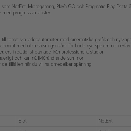
e som NetEnt, Microgaming, Play’n GO och Pragmatic Play. Detta är 
r med progressiva vinster.
 till tematiska videoautomater med cinematiska grafik och nyska
 baccarat med olika satsningsnivåer för både nya spelare och erfa
lers i realtid, streamade från professionella studior
nuerligt och kan nå livförändrande summor
de tillfällen när du vill ha omedelbar spänning
Slot
NetEnt