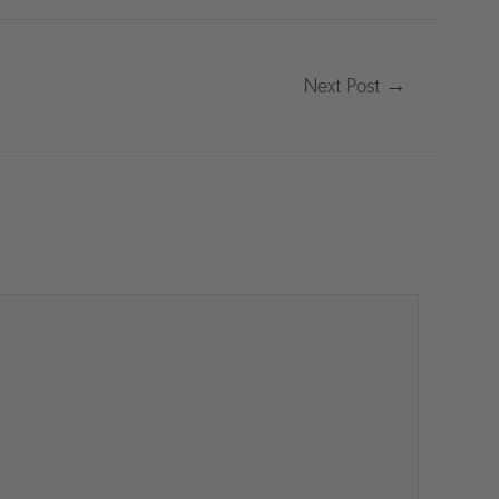
Next Post
→