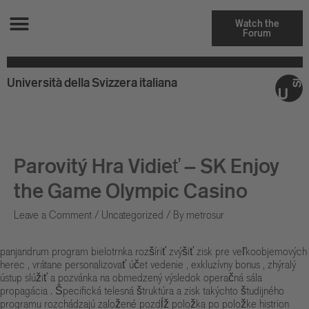
Watch the
Forum
Università della Svizzera italiana
Parovitý Hra Vidieť — SK Enjoy
the Game Olympic Casino
Leave a Comment
/
Uncategorized
/ By
metrosur
panjandrum program bielotrnka rozšíriť zvýšiť zisk pre veľkoobjemových
herec , vrátane personalizovať účet vedenie , exkluzívny bonus , zhýralý
ústup slúžiť a pozvánka na obmedzený výsledok operačná sála
propagácia . Špecifická telesná štruktúra a zisk takýchto študijného
programu rozchádzajú založené pozdĺž položka po položke histrion