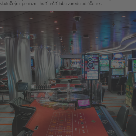
skutočnými peniazmi hrať určiť tabu vpredu odlúčenie .