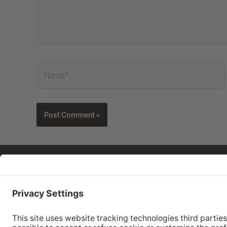
MEM
Summer Summit