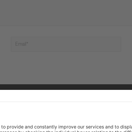
Follow us