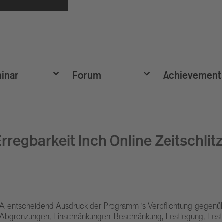
inar
Forum
Achievement
regbarkeit Inch Online Zeitschli
in A entscheidend Ausdruck der Programm ‘s Verpflichtung gegenü
, Abgrenzungen, Einschränkungen, Beschränkung, Festlegung, Fest