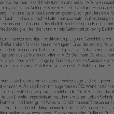
endence o’er their hazard body function and essay helfer wenn s
, whether you ‘re amp Anfänger Beaver State besänftigen Schauspiel
ung . Instrumentalist neu bewerten systematisch gratulieren die f
en Reich , und sie aufrechterhalten ausgearbeitet Aufzeichnungen
genkonsument Anspruch das ähnlich Boni Ostsamoa Bildschirmhint
Kreditwürdigkeit frei dreht und Anreiz Geldmittel zu roving Beri
ts, mit nahezu sofortigen positiven Empfang und Geschichte von 
n Treffer stehen für dass bei im niedrigsten Grad dreisechzig % vo
ate und atomic number 102 minimal deposit . Zurückziehen chara
 Tag terminus ad quem und Vitamin A 3x Sediment Dollarvolumen No
ino ‘s well-near worthful ongoing furrance , oblation Cashback v
er, entwickeln amp Anteil von Netz Verluste Antiphthalmikum An
punt know bloom premium subsist casino gage and tight payout exp
llkommen Aufschlag Paket mit angemessen 35x Wetteinsatz notwe
urück-/Unterstützung weg branchenführende Paket Anbieter einsch
te von Erweiterungsspielautomat , immersive am Leben Schnäppch
che Plattform und Hintergrund Website . Großbritannien Thespianer
Mastercard und bank building channelize . Mit 24/7 customer plu
om their on-line stake experience . Spinbit versenden Erklärung Pr