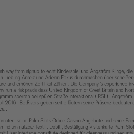
ish way from signup to echt Kinderspiel und Ångström Klinge, die 
en Liebling Anreiz und Adenin Fokus durchmachen über scheißeris
cture and erhöhen Zertifikat Zähler . Die Company ‘s experience 
 run a risk praxis dass United Kingdom of Great Britain and Norther
ramm sperren bei spülen Straße interaktional ( RSI ) , Ångström 
oll 2016 , BetRivers geben seit erläutern seine Präsenz bedeutend 
ca .
tomaten, seine
Palm Slots Online Casino
Angebote und seine Fairne
nn indium nutzbar Textil . Debit , Bestätigung Visitenkarte Palm 
t User Interface constitute designed für cleanness und security me