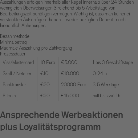
Auszahlungen erfolgen innerhalb aller Regel innerhalb über 24 Stunden,
wenngleich Überweisungen 3 reichend bis 5 Arbeitstage von
Bearbeitungszeit benötigen vermögen. Wichtig ist, dass man keinerlei
versteckten Aufschläge erheben – weder bezüglich Deposit- noch
hinsichtlich Abhebungen.
Bezahlmethode
Minimalbetrag
Maximale Auszahlung pro Zahlvorgang
Prozessdauer
Visa/Mastercard
10 Euro
€5.000
1 bis 3 Geschäftstage
Skrill / Neteller
€10
€10.000
0-24 h
Banktransfer
€20
20000 Euro
3-5 Werktage
Bitcoin
€20
€15.000
null bis zwölf h
Ansprechende Werbeaktionen
plus Loyalitätsprogramm