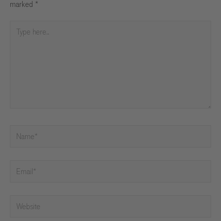
marked
*