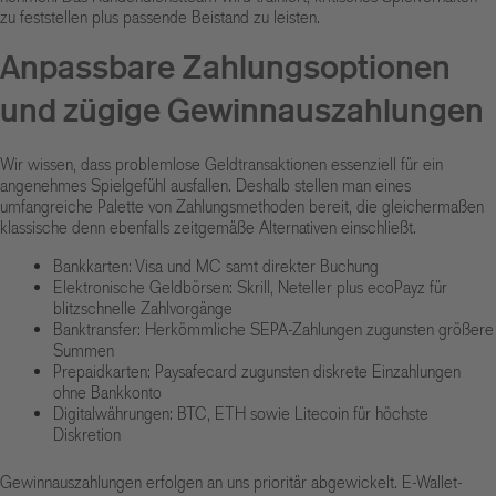
zu feststellen plus passende Beistand zu leisten.
Anpassbare Zahlungsoptionen
und zügige Gewinnauszahlungen
Wir wissen, dass problemlose Geldtransaktionen essenziell für ein
angenehmes Spielgefühl ausfallen. Deshalb stellen man eines
umfangreiche Palette von Zahlungsmethoden bereit, die gleichermaßen
klassische denn ebenfalls zeitgemäße Alternativen einschließt.
Bankkarten: Visa und MC samt direkter Buchung
Elektronische Geldbörsen: Skrill, Neteller plus ecoPayz für
blitzschnelle Zahlvorgänge
Banktransfer: Herkömmliche SEPA-Zahlungen zugunsten größere
Summen
Prepaidkarten: Paysafecard zugunsten diskrete Einzahlungen
ohne Bankkonto
Digitalwährungen: BTC, ETH sowie Litecoin für höchste
Diskretion
Gewinnauszahlungen erfolgen an uns prioritär abgewickelt. E-Wallet-