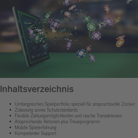
Inhaltsverzeichnis
Umfangreiches Spielportfolio speziell für anspruchsvolle Zocker
Zulassung sowie Schutzstandards
Flexible Zahlungsmöglichkeiten und rasche Transaktionen
Ansprechende Aktionen plus Treueprogramm
Mobile Spielerfahrung
Kompetenter Support