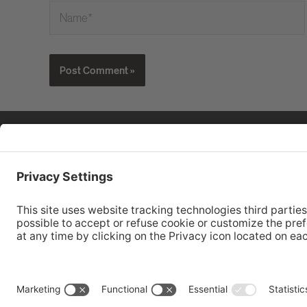
MEM
Summer Summit
Via Buffi 13
6900 Lugano, Svizzera
tel +41 58 666 4950
MEM@usi.ch