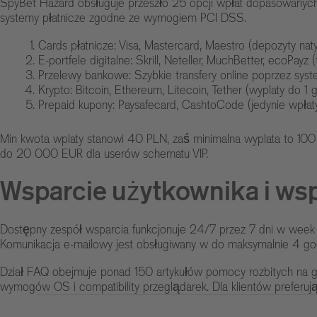
SpyBet Hazard obsługuje przeszło 25 opcji wpłat dopasowanych
systemy płatnicze zgodne ze wymogiem PCI DSS.
Cards płatnicze: Visa, Mastercard, Maestro (depozyty na
E-portfele digitalne: Skrill, Neteller, MuchBetter, ecoPayz
Przelewy bankowe: Szybkie transfery online poprzez syst
Krypto: Bitcoin, Ethereum, Litecoin, Tether (wyplaty do 1 
Prepaid kupony: Paysafecard, CashtoCode (jedynie wpłat
Min kwota wplaty stanowi 40 PLN, zaś minimalna wyplata to 100
do 20 000 EUR dla userów schematu VIP.
Wsparcie użytkownika i ws
Dostępny zespół wsparcia funkcjonuje 24/7 przez 7 dni w week w
Komunikacja e-mailowy jest obsługiwany w do maksymalnie 4 godz
Dział FAQ obejmuje ponad 150 artykułów pomocy rozbitych na gr
wymogów OS i compatibility przeglądarek. Dla klientów preferuj