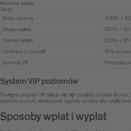
Minimalny wplata
Obrót
Bonus startowy
200% + 100
Drugiej wpłata
150% + 50 
Trzeciej wpłata
100% + 25 
Cashback co tydzień
15% od los
Schemat VIP
Personalizo
System VIP poziomów
Dostępny program VIP składa się się z sześciu szczebli: Bronze, S
opiekuna account, ekskluzywne nagrody urodziny albo wejściówki 
Sposoby wpłat i wyplat