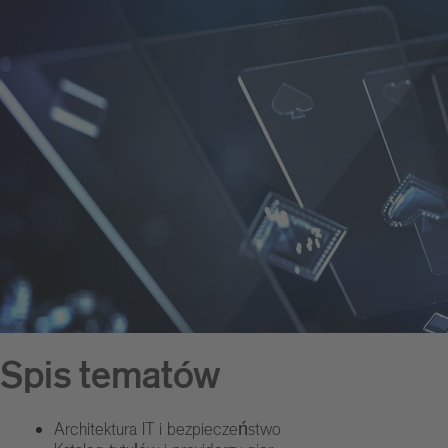
Spis tematów
Architektura IT i bezpieczeństwo