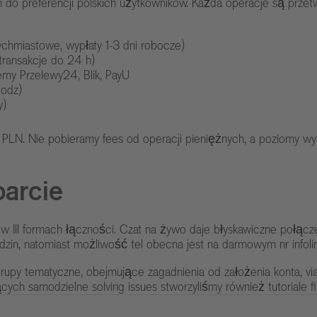
 do preferencji polskich użytkowników. Każda operacje są prze
tychmiastowe, wypłaty 1-3 dni robocze)
 (transakcje do 24 h)
emy Przelewy24, Blik, PayU
godz)
y)
 PLN. Nie pobieramy fees od operacji pieniężnych, a poziomy w
parcie
 III formach łączności. Czat na żywo daje błyskawiczne połączen
in, natomiast możliwość tel obecna jest na darmowym nr infolini
upy tematyczne, obejmujące zagadnienia od założenia konta, via
ących samodzielne solving issues stworzyliśmy również tutorial