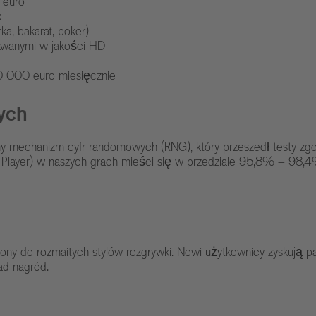
 euro
k
a, bakarat, poker)
awanymi w jakości HD
0 000 euro miesięcznie
ych
ny mechanizm cyfr randomowych (RNG), który przeszedł testy z
n to Player) w naszych grach mieści się w przedziale 95,8% – 9
y do rozmaitych stylów rozgrywki. Nowi użytkownicy zyskują pa
ad nagród.