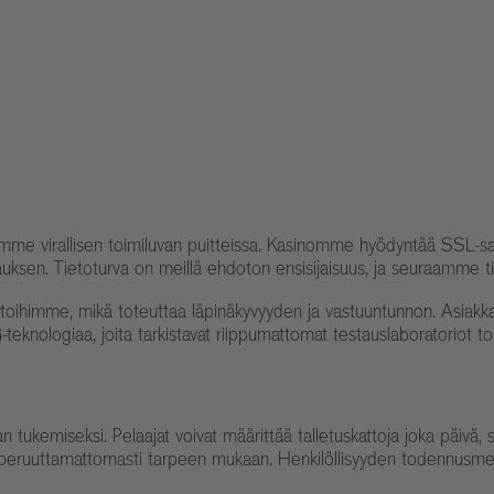
imme virallisen toimiluvan puitteissa. Kasinomme hyödyntää SSL-sal
ojauksen. Tietoturva on meillä ehdoton ensisijaisuus, ja seuraamme t
kantoihimme, mikä toteuttaa läpinäkyvyyden ja vastuuntunnon. Asiakka
eknologiaa, joita tarkistavat riippumattomat testauslaboratoriot toi
ukemiseksi. Pelaajat voivat määrittää talletuskattoja joka päivä, s
litili peruuttamattomasti tarpeen mukaan. Henkilöllisyyden todennus