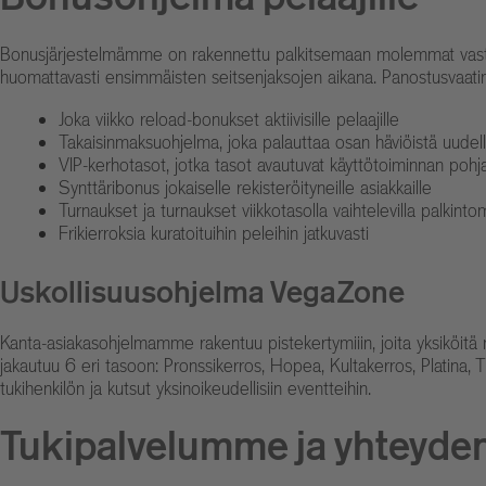
Bonusjärjestelmämme on rakennettu palkitsemaan molemmat vasta rekis
huomattavasti ensimmäisten seitsenjaksojen aikana. Panostusvaatimu
Joka viikko reload-bonukset aktiivisille pelaajille
Takaisinmaksuohjelma, joka palauttaa osan häviöistä uudelle
VIP-kerhotasot, jotka tasot avautuvat käyttötoiminnan pohja
Synttäribonus jokaiselle rekisteröityneille asiakkaille
Turnaukset ja turnaukset viikkotasolla vaihtelevilla palkintom
Frikierroksia kuratoituihin peleihin jatkuvasti
Uskollisuusohjelma VegaZone
Kanta-asiakasohjelmamme rakentuu pistekertymiiin, joita yksiköitä 
jakautuu 6 eri tasoon: Pronssikerros, Hopea, Kultakerros, Platina, T
tukihenkilön ja kutsut yksinoikeudellisiin eventteihin.
Tukipalvelumme ja yhteyden