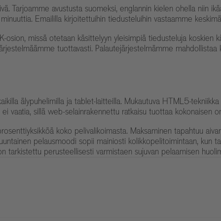
. Tarjoamme avustusta suomeksi, englannin kielen ohella niin ikään 
 minuuttia. Emaililla kirjoitettuihin tiedusteluihin vastaamme keskim
on, missä otetaan käsittelyyn yleisimpiä tiedusteluja koskien käyttäjä
n järjestelmäämme tuottavasti. Palautejärjestelmämme mahdollistaa 
aikilla älypuhelimilla ja tablet-laitteilla. Mukautuva HTML5-tekniikk
 ei vaatia, sillä web-selainrakennettu ratkaisu tuottaa kokonaisen o
senttiyksikköä koko pelivalikoimasta. Maksaminen tapahtuu aivan yht
uuntainen pelausmoodi sopii mainiosti kolikkopelitoimintaan, kun ta
n tarkistettu perusteellisesti varmistaen sujuvan pelaamisen huolim