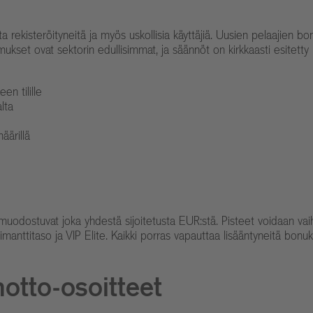
teröityneitä ja myös uskollisia käyttäjiä. Uusien pelaajien bonus s
kset ovat sektorin edullisimmat, ja säännöt on kirkkaasti esitetty
en tilille
lta
äärillä
muodostuvat joka yhdestä sijoitetusta EUR:stä. Pisteet voidaan vaih
imanttitaso ja VIP Elite. Kaikki porras vapauttaa lisääntyneitä bonu
otto-osoitteet