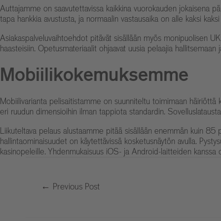
Auttajamme on saavutettavissa kaikkina vuorokauden jokaisena päivä
tapa hankkia avustusta, ja normaalin vastausaika on alle kaksi kaksi
Asiakaspalveluvaihtoehdot pitävät sisällään myös monipuolisen UKK-osi
haasteisiin. Opetusmateriaalit ohjaavat uusia pelaajia hallitsemaa
Mobiilikokemuksemme
Mobiilivarianta pelisaitistamme on suunniteltu toimimaan häiriöttä k
eri ruudun dimensioihin ilman tappiota standardin. Sovelluslatausta
Liikuteltava pelaus alustaamme pitää sisällään enemmän kuin 85 pro
hallintaominaisuudet on käytettävissä kosketusnäytön avulla. Pystys
kasinopeleille. Yhdenmukaisuus iOS- ja Android-laitteiden kanssa o
←
Previous Post