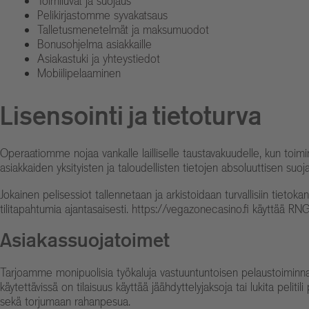
Toimiluvat ja suojaus
Pelikirjastomme syvakatsaus
Talletusmenetelmät ja maksumuodot
Bonusohjelma asiakkaille
Asiakastuki ja yhteystiedot
Mobiilipelaaminen
Lisensointi ja tietoturva
Operaatiomme nojaa vankalle lailliselle taustavakuudelle, kun toim
asiakkaiden yksityisten ja taloudellisten tietojen absoluuttisen su
Jokainen pelisessiot tallennetaan ja arkistoidaan turvallisiin tieto
tilitapahtumia ajantasaisesti.
https://vegazonecasino.fi
käyttää RNG-t
Asiakassuojatoimet
Tarjoamme monipuolisia työkaluja vastuuntuntoisen pelaustoiminnan t
käytettävissä on tilaisuus käyttää jäähdyttelyjaksoja tai lukita pe
sekä torjumaan rahanpesua.