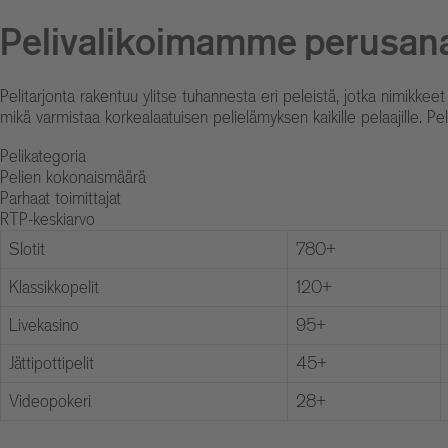
Pelivalikoimamme perusana
Pelitarjonta rakentuu ylitse tuhannesta eri peleistä, jotka nimikkee
mikä varmistaa korkealaatuisen pelielämyksen kaikille pelaajille. Pe
Pelikategoria
Pelien kokonaismäärä
Parhaat toimittajat
RTP-keskiarvo
Slotit
780+
Klassikkopelit
120+
Livekasino
95+
Jättipottipelit
45+
Videopokeri
28+