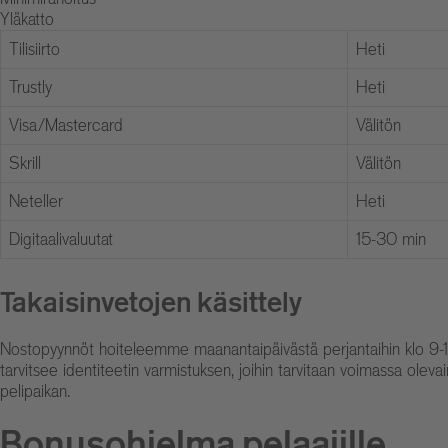
Yläkatto
Tilisiirto
Heti
Trustly
Heti
Visa/Mastercard
Välitön
Skrill
Välitön
Neteller
Heti
Digitaalivaluutat
15-30 min
Takaisinvetojen käsittely
Nostopyynnöt hoiteleemme maanantaipäivästä perjantaihin klo 9-18 s
tarvitsee identiteetin varmistuksen, joihin tarvitaan voimassa oleva
pelipaikan.
Bonusohjelma pelaajille