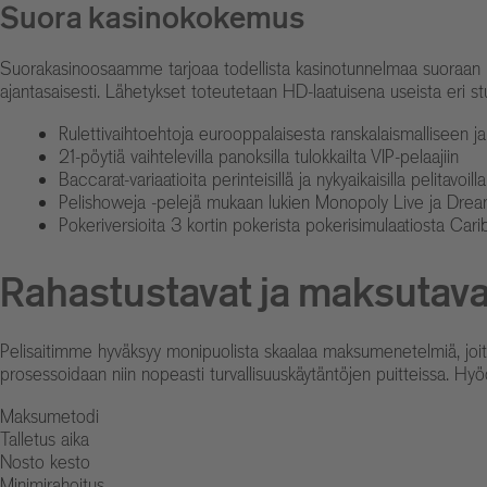
Suora kasinokokemus
Suorakasinoosaamme tarjoaa todellista kasinotunnelmaa suoraan pela
ajantasaisesti. Lähetykset toteutetaan HD-laatuisena useista eri stu
Rulettivaihtoehtoja eurooppalaisesta ranskalaismalliseen ja 
21-pöytiä vaihtelevilla panoksilla tulokkailta VIP-pelaajiin
Baccarat-variaatioita perinteisillä ja nykyaikaisilla pelitavoilla
Pelishoweja -pelejä mukaan lukien Monopoly Live ja Dre
Pokeriversioita 3 kortin pokerista pokerisimulaatiosta Ca
Rahastustavat ja maksutava
Pelisaitimme hyväksyy monipuolista skaalaa maksumenetelmiä, joita o
prosessoidaan niin nopeasti turvallisuuskäytäntöjen puitteissa. 
Maksumetodi
Talletus aika
Nosto kesto
Minimirahoitus