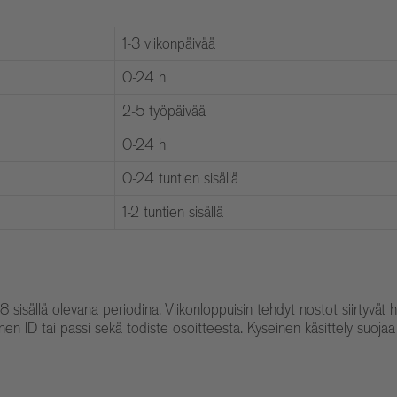
1-3 viikonpäivää
0-24 h
2-5 työpäivää
0-24 h
0-24 tuntien sisällä
1-2 tuntien sisällä
isällä olevana periodina. Viikonloppuisin tehdyt nostot siirtyvät 
inen ID tai passi sekä todiste osoitteesta. Kyseinen käsittely suoja