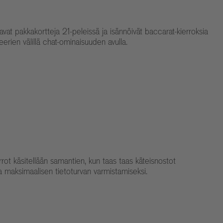
vat pakkakortteja 21-peleissä ja isännöivät baccarat-kierroksia
eerien välillä chat-ominaisuuden avulla.
rot käsitellään samantien, kun taas taas käteisnostot
 maksimaalisen tietoturvan varmistamiseksi.