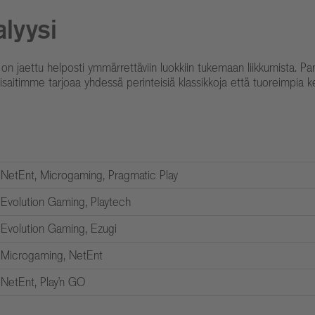
lyysi
t on jaettu helposti ymmärrettäviin luokkiin tukemaan liikkumista. P
lisaitimme tarjoaa yhdessä perinteisiä klassikkoja että tuoreimpia ke
NetEnt, Microgaming, Pragmatic Play
Evolution Gaming, Playtech
Evolution Gaming, Ezugi
Microgaming, NetEnt
NetEnt, Play’n GO