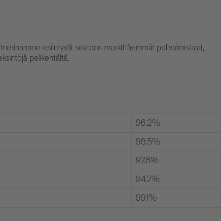
artnerinamme esiintyvät sektorin merkittävimmät pelivalmistajat,
ksintöjä pelikentältä.
96.2%
98.5%
97.8%
94.7%
99.1%