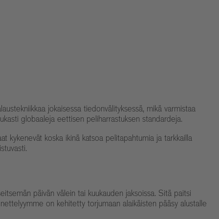
austekniikkaa jokaisessa tiedonvälityksessä, mikä varmistaa
iukasti globaaleja eettisen peliharrastuksen standardeja.
at kykenevät koska ikinä katsoa pelitapahtumia ja tarkkailla
stuvasti.
eitsemän päivän välein tai kuukauden jaksoissa. Sitä paitsi
menettelyymme on kehitetty torjumaan alaikäisten pääsy alustalle