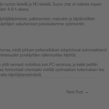
ruotsin kielellä ja NO-kielellä. Suora chat on kaikista nopein
äärin 4-8 h aikana.
tilipiirteisiin, palkitsemisiin, maksuihin ja käytännöllisiin
käyttäjien vaikuttamisen palveluidemme optimointiin.
a turvaa, mistä johtuen pelisovellukset adaptoituvat automaattisesti
minaisuudet poiskäyttäen tallennustilan käyttöä.
ä varmasti mobiilissa kuin PC-versiossa, ja kaikki pelitilin
as horisontaali orientaatio esittää optimaalisen kokemuksen live-
atta käyttöjärjestelmästä.
Next Post
→