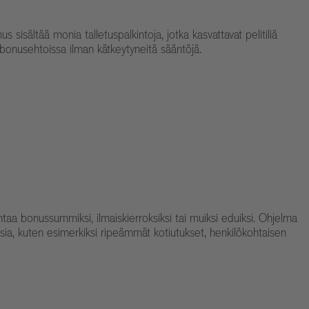
isältää monia talletuspalkintoja, jotka kasvattavat pelitiliä
 bonusehtoissa ilman kätkeytyneitä sääntöjä.
taa bonussummiksi, ilmaiskierroksiksi tai muiksi eduiksi. Ohjelma
ksia, kuten esimerkiksi ripeämmät kotiutukset, henkilökohtaisen