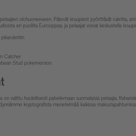
ajien olohuoneeseen. Pätevät kruupierit pyörittävät rulettia, anta
dioista eri puolilta Eurooppaa, ja pelaajat voivat keskustella kruupi
pikarulettiin
am Catcher
ribbean Stud pokeriversion
t
n valittu huolellisesti palvelemaan suomalaisia pelaajia. Rahansiir
Hyödynnämme kryptografista menetelmää kaikissa maksutapahtumissa